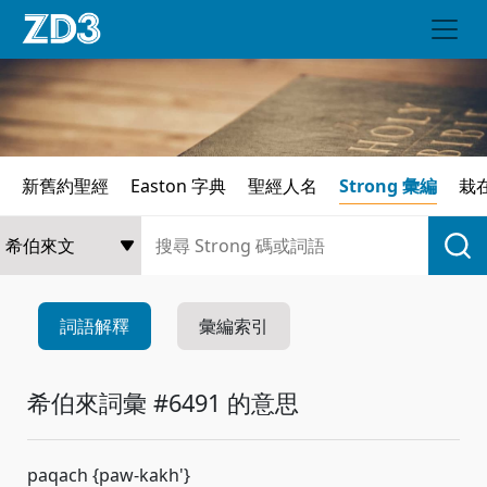
新舊約聖經
Easton 字典
聖經人名
Strong 彙編
栽
詞語解釋
彙編索引
希伯來詞彙 #6491 的意思
paqach {paw-kakh'}