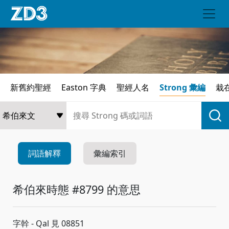
新舊約聖經
Easton 字典
聖經人名
Strong 彙編
栽
詞語解釋
彙編索引
希伯來時態 #8799 的意思
字幹 - Qal 見 08851