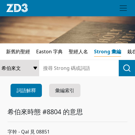
新舊約聖經
Easton 字典
聖經人名
Strong 彙編
栽
詞語解釋
彙編索引
希伯來時態 #8804 的意思
字幹 - Qal 見 08851