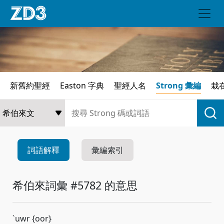
新舊約聖經
Easton 字典
聖經人名
Strong 彙編
栽
詞語解釋
彙編索引
希伯來詞彙 #5782 的意思
`uwr {oor}