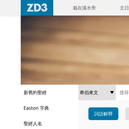
栽在溪水旁
主日
新舊約聖經
Easton 字典
詞語解釋
聖經人名