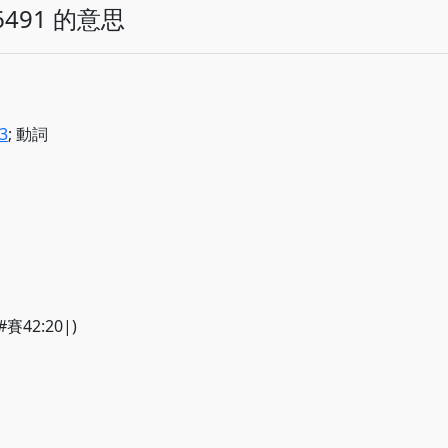
491 的意思
3
; 動詞
(#賽42:20|)