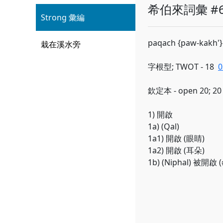
希伯來詞彙 #6
Strong 彙編
paqach {paw-kakh'}
栽在溪水旁
字根型; TWOT - 18
0
欽定本 - open 20; 20
1) 開啟
1a) (Qal)
1a1) 開啟 (眼睛)
1a2) 開啟 (耳朵)
1b) (Niphal) 被開啟 