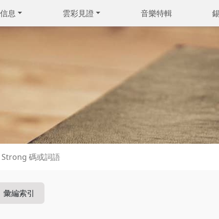
信息
雲彩見證
音樂特輯
彙編索引