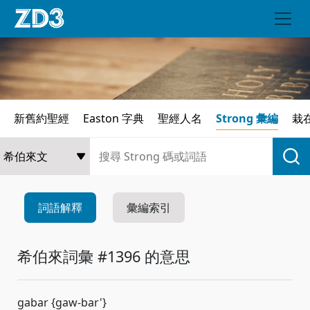
新舊約聖經
Easton 字典
聖經人名
Strong 彙編
栽
詞語解釋
彙編索引
希伯來詞彙 #1396 的意思
gabar {gaw-bar'}