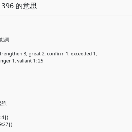
396 的意思
; 動詞
trengthen 3, great 2, confirm 1, exceeded 1,
nger 1, valiant 1; 25
使堅強
4|)
:27|)