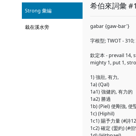
希伯來詞彙 #1
Strong 彙編
gabar {gaw-bar'}
栽在溪水旁
字根型; TWOT - 310
欽定本 - prevail 14, s
mighty 1, put 1, stro
1) 強壯, 有力,
1a) (Qal)
1a1) 強健的, 有力的
1a2) 勝過
1b) (Piel) 使剛強, 
1c) (Hiphil)
1c1) 賜予力量 (#詩12:
1c2) 確定 (盟約) (#但9
1d) (Hithpael)