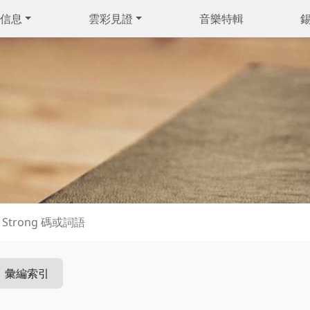
信息
雲彩見證
音樂特輯
彙編索引