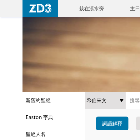
栽在溪水旁
主日
新舊約聖經
Easton 字典
詞語解釋
聖經人名