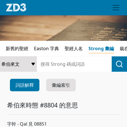
新舊約聖經
Easton 字典
聖經人名
Strong 彙編
栽
詞語解釋
彙編索引
希伯來時態 #8804 的意思
字幹 - Qal 見 08851