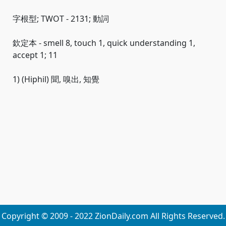
字根型; TWOT - 2131; 動詞
欽定本 - smell 8, touch 1, quick understanding 1,
accept 1; 11
1) (Hiphil) 聞, 嗅出, 知覺
Copyright © 2009 - 2022 ZionDaily.com All Rights Reserved.