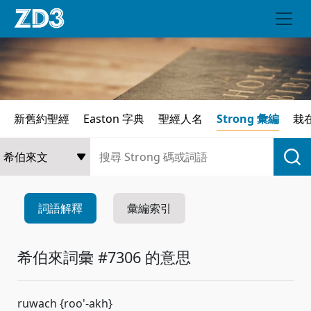
新舊約聖經
Easton 字典
聖經人名
Strong 彙編
栽
詞語解釋
彙編索引
希伯來詞彙 #7306 的意思
ruwach {roo'-akh}