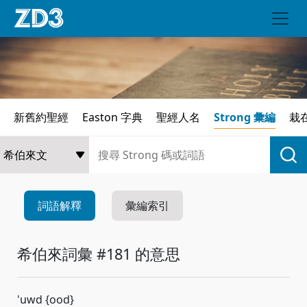
新舊約聖經
Easton 字典
聖經人名
Strong 彙編
栽
詞語解釋
彙編索引
希伯來詞彙 #181 的意思
'uwd {ood}