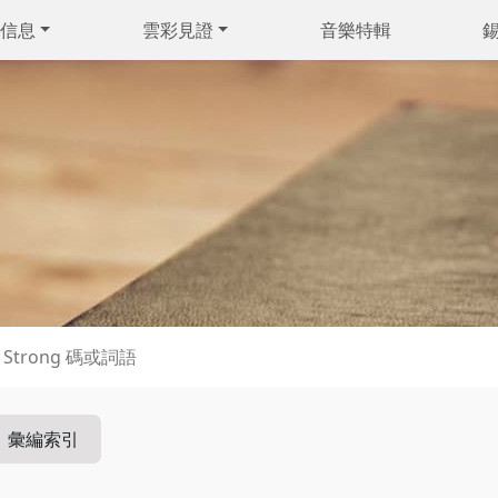
信息
雲彩見證
音樂特輯
彙編索引