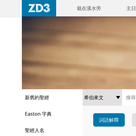
栽在溪水旁
主日
新舊約聖經
Easton 字典
詞語解釋
聖經人名