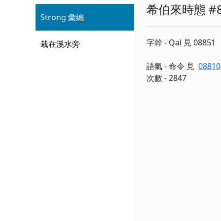
希伯來時態 #8
Strong 彙編
字幹 - Qal 見 08851
栽在溪水旁
語氣 - 命令 見
08810
次數 - 2847