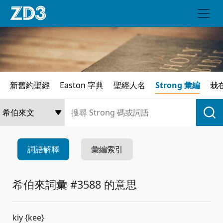
新舊約聖經
Easton 字典
聖經人名
Strong 彙編
栽
詞語解釋
彙編索引
希伯來詞彙 #3588 的意思
kiy {kee}