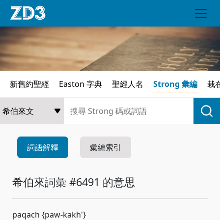
新舊約聖經
Easton 字典
聖經人名
Strong 彙編
栽
詞語解釋
彙編索引
希伯來詞彙 #6491 的意思
paqach {paw-kakh'}