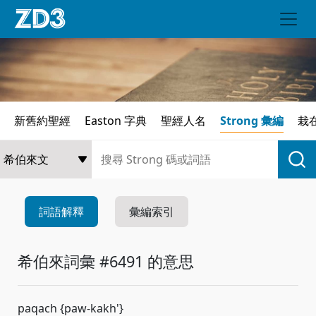
新舊約聖經
Easton 字典
聖經人名
Strong 彙編
栽
詞語解釋
彙編索引
希伯來詞彙 #6491 的意思
paqach {paw-kakh'}