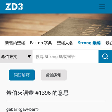
新舊約聖經
Easton 字典
聖經人名
Strong 彙編
栽
詞語解釋
彙編索引
希伯來詞彙 #1396 的意思
gabar {gaw-bar'}