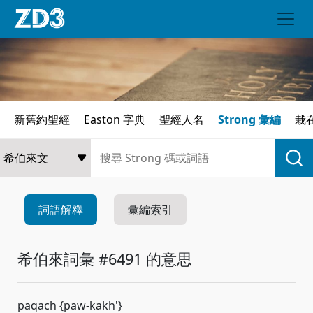
新舊約聖經
Easton 字典
聖經人名
Strong 彙編
栽
詞語解釋
彙編索引
希伯來詞彙 #6491 的意思
paqach {paw-kakh'}