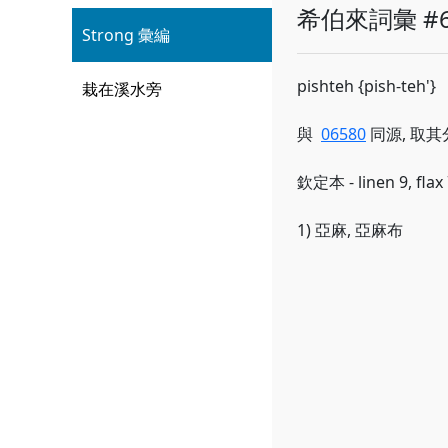
希伯來詞彙 #6
Strong 彙編
pishteh {pish-teh'}
栽在溪水旁
與
06580
同源, 取其分
欽定本 - linen 9, flax 
1) 亞麻, 亞麻布