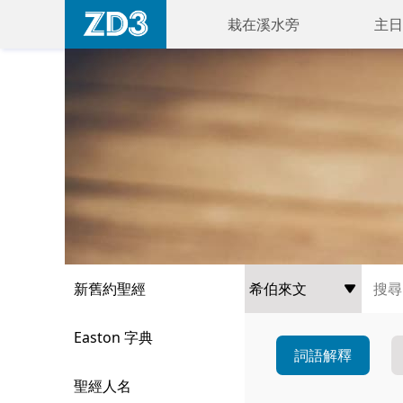
栽在溪水旁
主日
新舊約聖經
Easton 字典
詞語解釋
聖經人名