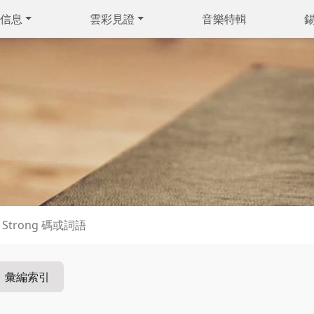
信息
雲彩見證
音樂特輯
彙編索引