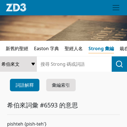
新舊約聖經
Easton 字典
聖經人名
Strong 彙編
栽
詞語解釋
彙編索引
希伯來詞彙 #6593 的意思
pishteh {pish-teh'}