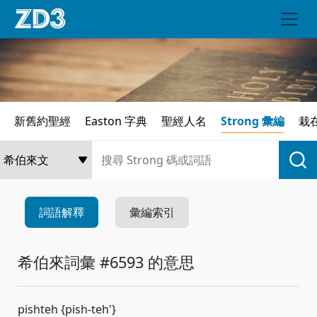
新舊約聖經
Easton 字典
聖經人名
Strong 彙編
栽
詞語解釋
彙編索引
希伯來詞彙 #6593 的意思
pishteh {pish-teh'}