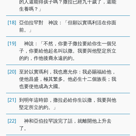
的人還能得孩子嗎？撒拉已經九十歲了，還能
生養嗎？」
[18]
亞伯拉罕對 神說：「但願以實瑪利活在你面
前。」
[19]
神說：「不然，你妻子撒拉要給你生一個兒
子，你要給他起名叫以撒。我要與他堅定所立
的約，作他後裔永遠的約。
[20]
至於以實瑪利，我也應允你：我必賜福給他，
使他昌盛，極其繁多。他必生十二個族長；我
也要使他成為大國。
[21]
到明年這時節，撒拉必給你生以撒，我要與他
堅定所立的約。」
[22]
神和亞伯拉罕說完了話，就離開他上升去
了。