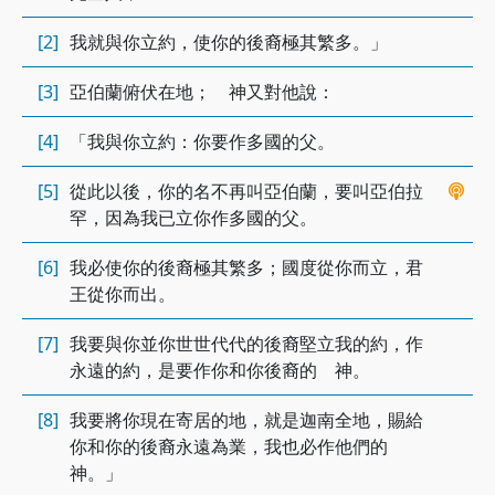
[2]
我就與你立約，使你的後裔極其繁多。」
[3]
亞伯蘭俯伏在地； 神又對他說：
[4]
「我與你立約：你要作多國的父。
[5]
從此以後，你的名不再叫亞伯蘭，要叫亞伯拉
罕，因為我已立你作多國的父。
[6]
我必使你的後裔極其繁多；國度從你而立，君
王從你而出。
[7]
我要與你並你世世代代的後裔堅立我的約，作
永遠的約，是要作你和你後裔的 神。
[8]
我要將你現在寄居的地，就是迦南全地，賜給
你和你的後裔永遠為業，我也必作他們的
神。」