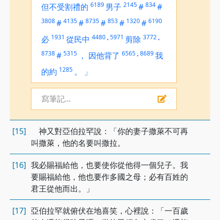
6189
2145
834
但不受割禮的
男子
#
#
3808
4135
8735
853
1320
6190
#
#
#
#
#
1931
4480
,
5971
3772
,
必
從民中
剪除
8738
5315
6565
,
8689
#
，
因他背了
我
1285
的約
。
」
寫筆記...
[15]
神又對亞伯拉罕說：「你的妻子撒萊不可再
叫撒萊，他的名要叫撒拉。
[16]
我必賜福給他，也要使你從他得一個兒子。我
要賜福給他，他也要作多國之母；必有百姓的
君王從他而出。」
[17]
亞伯拉罕就俯伏在地喜笑，心裡說：「一百歲