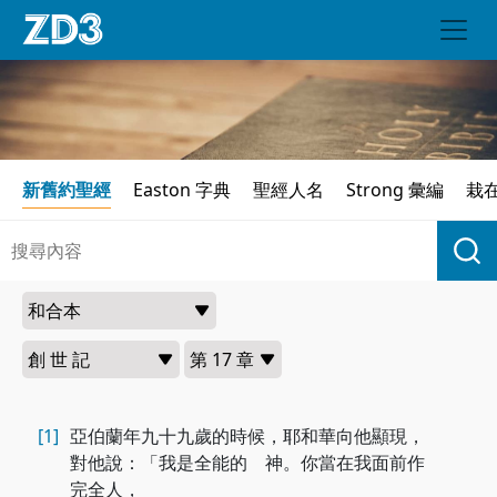
新舊約聖經
Easton 字典
聖經人名
Strong 彙編
栽
[1]
亞伯蘭年九十九歲的時候，耶和華向他顯現，
對他說：「我是全能的 神。你當在我面前作
完全人，