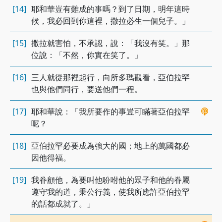
[14]
耶和華豈有難成的事嗎？到了日期，明年這時
候，我必回到你這裡，撒拉必生一個兒子。」
[15]
撒拉就害怕，不承認，說：「我沒有笑。」那
位說：「不然，你實在笑了。」
[16]
三人就從那裡起行，向所多瑪觀看，亞伯拉罕
也與他們同行，要送他們一程。
[17]
耶和華說：「我所要作的事豈可瞞著亞伯拉罕
呢？
[18]
亞伯拉罕必要成為強大的國；地上的萬國都必
因他得福。
[19]
我眷顧他，為要叫他吩咐他的眾子和他的眷屬
遵守我的道，秉公行義，使我所應許亞伯拉罕
的話都成就了。」