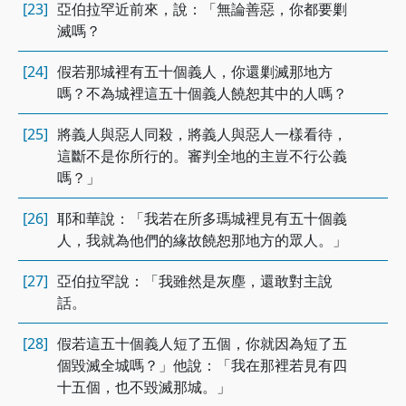
[23]
亞伯拉罕近前來，說：「無論善惡，你都要剿
滅嗎？
[24]
假若那城裡有五十個義人，你還剿滅那地方
嗎？不為城裡這五十個義人饒恕其中的人嗎？
[25]
將義人與惡人同殺，將義人與惡人一樣看待，
這斷不是你所行的。審判全地的主豈不行公義
嗎？」
[26]
耶和華說：「我若在所多瑪城裡見有五十個義
人，我就為他們的緣故饒恕那地方的眾人。」
[27]
亞伯拉罕說：「我雖然是灰塵，還敢對主說
話。
[28]
假若這五十個義人短了五個，你就因為短了五
個毀滅全城嗎？」他說：「我在那裡若見有四
十五個，也不毀滅那城。」