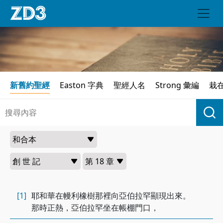
新舊約聖經
Easton 字典
聖經人名
Strong 彙編
栽
[1]
耶和華在幔利橡樹那裡向亞伯拉罕顯現出來。
那時正熱，亞伯拉罕坐在帳棚門口，