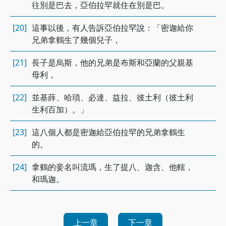
往別是巴去，亞伯拉罕就住在別是巴。
[20]
這事以後，有人告訴亞伯拉罕說：「密迦給你
兄弟拿鶴生了幾個兒子，
[21]
長子是烏斯，他的兄弟是布斯和亞蘭的父親基
母利，
[22]
並基薛、哈瑣、必達、益拉、彼土利（彼土利
生利百加）。」
[23]
這八個人都是密迦給亞伯拉罕的兄弟拿鶴生
的。
[24]
拿鶴的妾名叫流瑪，生了提八、迦含、他轄，
和瑪迦。
上一章
下一章