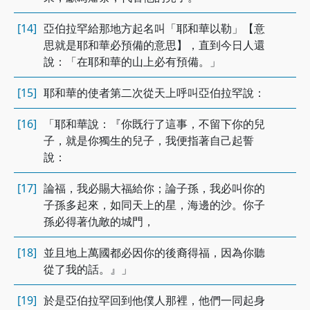
[14]
亞伯拉罕給那地方起名叫「耶和華以勒」【意
思就是耶和華必預備的意思】，直到今日人還
說：「在耶和華的山上必有預備。」
[15]
耶和華的使者第二次從天上呼叫亞伯拉罕說：
[16]
「耶和華說：『你既行了這事，不留下你的兒
子，就是你獨生的兒子，我便指著自己起誓
說：
[17]
論福，我必賜大福給你；論子孫，我必叫你的
子孫多起來，如同天上的星，海邊的沙。你子
孫必得著仇敵的城門，
[18]
並且地上萬國都必因你的後裔得福，因為你聽
從了我的話。』」
[19]
於是亞伯拉罕回到他僕人那裡，他們一同起身