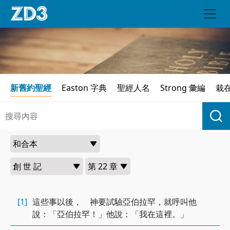
新舊約聖經
Easton 字典
聖經人名
Strong 彙編
栽
[1]
這些事以後， 神要試驗亞伯拉罕，就呼叫他
說：「亞伯拉罕！」他說：「我在這裡。」