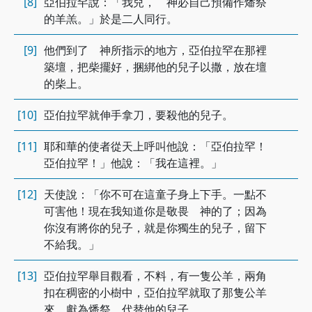
[8]
亞伯拉罕說：「我兒， 神必自己預備作燔祭
的羊羔。」於是二人同行。
[9]
他們到了 神所指示的地方，亞伯拉罕在那裡
築壇，把柴擺好，捆綁他的兒子以撒，放在壇
的柴上。
[10]
亞伯拉罕就伸手拿刀，要殺他的兒子。
[11]
耶和華的使者從天上呼叫他說：「亞伯拉罕！
亞伯拉罕！」他說：「我在這裡。」
[12]
天使說：「你不可在這童子身上下手。一點不
可害他！現在我知道你是敬畏 神的了；因為
你沒有將你的兒子，就是你獨生的兒子，留下
不給我。」
[13]
亞伯拉罕舉目觀看，不料，有一隻公羊，兩角
扣在稠密的小樹中，亞伯拉罕就取了那隻公羊
來，獻為燔祭，代替他的兒子。