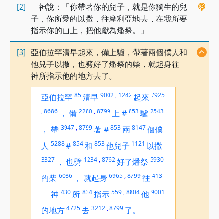
[2]
神說：「你帶著你的兒子，就是你獨生的兒
子，你所愛的以撒，往摩利亞地去，在我所要
指示你的山上，把他獻為燔祭。」
[3]
亞伯拉罕清早起來，備上驢，帶著兩個僕人和
他兒子以撒，也劈好了燔祭的柴，就起身往
神所指示他的地方去了。
85
9002
,
1242
7925
亞伯拉罕
清早
起來
,
8686
2280
,
8799
853
2543
，
備
上
#
驢
3947
,
8799
853
8147
，
帶
著
#
兩
個僕
5288
854
853
1121
人
#
和
他兒子
以撒
3327
1234
,
8762
5930
，
也劈
好了燔祭
6086
6965
,
8799
413
的柴
，
就起身
往
430
834
559
,
8804
9001
神
所
指示
他
4725
3212
,
8799
的地方
去
了。