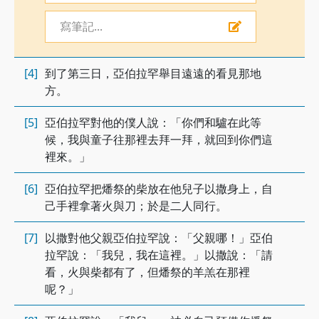
寫筆記...
[4]
到了第三日，亞伯拉罕舉目遠遠的看見那地
方。
[5]
亞伯拉罕對他的僕人說：「你們和驢在此等
候，我與童子往那裡去拜一拜，就回到你們這
裡來。」
[6]
亞伯拉罕把燔祭的柴放在他兒子以撒身上，自
己手裡拿著火與刀；於是二人同行。
[7]
以撒對他父親亞伯拉罕說：「父親哪！」亞伯
拉罕說：「我兒，我在這裡。」以撒說：「請
看，火與柴都有了，但燔祭的羊羔在那裡
呢？」