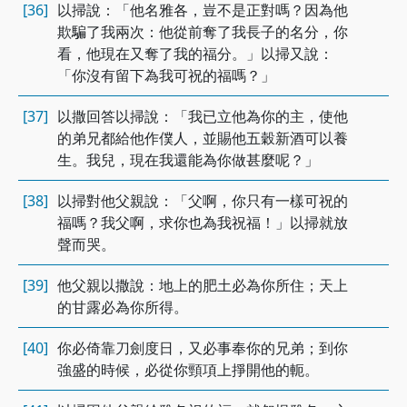
[36]
以掃說：「他名雅各，豈不是正對嗎？因為他
欺騙了我兩次：他從前奪了我長子的名分，你
看，他現在又奪了我的福分。」以掃又說：
「你沒有留下為我可祝的福嗎？」
[37]
以撒回答以掃說：「我已立他為你的主，使他
的弟兄都給他作僕人，並賜他五穀新酒可以養
生。我兒，現在我還能為你做甚麼呢？」
[38]
以掃對他父親說：「父啊，你只有一樣可祝的
福嗎？我父啊，求你也為我祝福！」以掃就放
聲而哭。
[39]
他父親以撒說：地上的肥土必為你所住；天上
的甘露必為你所得。
[40]
你必倚靠刀劍度日，又必事奉你的兄弟；到你
強盛的時候，必從你頸項上掙開他的軛。