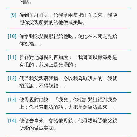
的話。
[9]
你到羊群裡去，給我拿兩隻肥山羊羔來，我便
照你父親所愛的給他做成美味。
[10]
你拿到你父親那裡給他吃，使他在未死之先給
你祝福。」
[11]
雅各對他母親利百加說：「我哥哥以掃渾身是
有毛的，我身上是光滑的；
[12]
倘若我父親著我摸，必以我為欺哄人的，我就
招咒詛，不得祝福。」
[13]
他母親對他說：「我兒，你招的咒詛歸到我身
上；你只管聽我的話，去把羊羔給我拿來。」
[14]
他便去拿來，交給他母親；他母親就照他父親
所愛的做成美味。