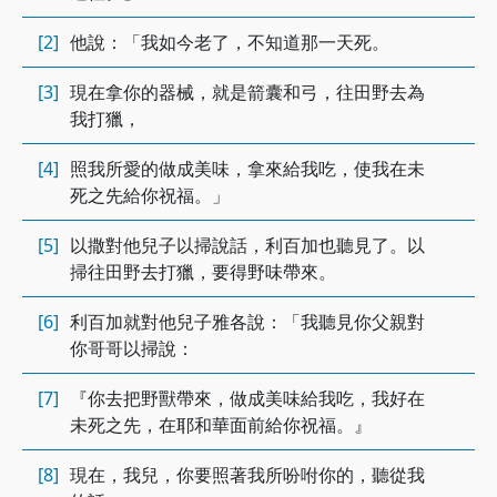
[2]
他說：「我如今老了，不知道那一天死。
[3]
現在拿你的器械，就是箭囊和弓，往田野去為
我打獵，
[4]
照我所愛的做成美味，拿來給我吃，使我在未
死之先給你祝福。」
[5]
以撒對他兒子以掃說話，利百加也聽見了。以
掃往田野去打獵，要得野味帶來。
[6]
利百加就對他兒子雅各說：「我聽見你父親對
你哥哥以掃說：
[7]
『你去把野獸帶來，做成美味給我吃，我好在
未死之先，在耶和華面前給你祝福。』
[8]
現在，我兒，你要照著我所吩咐你的，聽從我