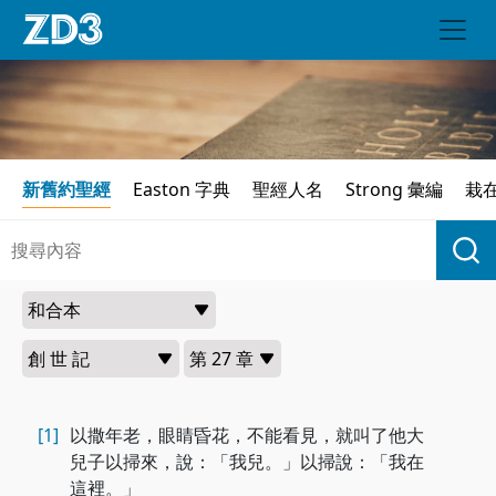
新舊約聖經
Easton 字典
聖經人名
Strong 彙編
栽
[1]
以撒年老，眼睛昏花，不能看見，就叫了他大
兒子以掃來，說：「我兒。」以掃說：「我在
這裡。」