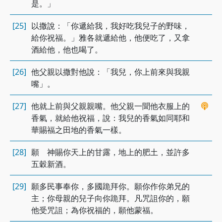
是。」
[25]
以撒說：「你遞給我，我好吃我兒子的野味，
給你祝福。」雅各就遞給他，他便吃了，又拿
酒給他，他也喝了。
[26]
他父親以撒對他說：「我兒，你上前來與我親
嘴」。
[27]
他就上前與父親親嘴。他父親一聞他衣服上的
香氣，就給他祝福，說：我兒的香氣如同耶和
華賜福之田地的香氣一樣。
[28]
願 神賜你天上的甘露，地上的肥土，並許多
五穀新酒。
[29]
願多民事奉你，多國跪拜你。願你作你弟兄的
主；你母親的兒子向你跪拜。凡咒詛你的，願
他受咒詛；為你祝福的，願他蒙福。