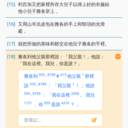
[15]
利百加又把家裡所存大兒子以掃上好的衣服給
他小兒子雅各穿上，
[16]
又用山羊羔皮包在雅各的手上和頸項的光滑
處，
[17]
就把所做的美味和餅交在他兒子雅各的手裡。
[18]
雅各到他父親那裡說：「我父親！」他說：
「我在這裡。我兒，你是誰？」
935
,
8799
413
1
雅各到
#
他父親
那裡
559
,
8799
1
說
：
「我父親
！
」他說
559
,
8799
2009
：
「我在這裡
。
我兒
1121
859
4310
，
你
是誰
？
」
寫筆記...