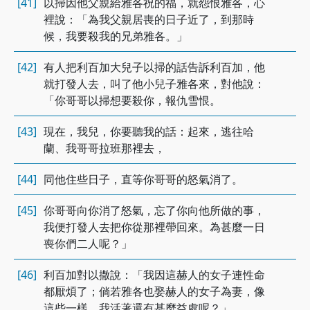
[41]
以掃因他父親給雅各祝的福，就怨恨雅各，心
裡說：「為我父親居喪的日子近了，到那時
候，我要殺我的兄弟雅各。」
[42]
有人把利百加大兒子以掃的話告訴利百加，他
就打發人去，叫了他小兒子雅各來，對他說：
「你哥哥以掃想要殺你，報仇雪恨。
[43]
現在，我兒，你要聽我的話：起來，逃往哈
蘭、我哥哥拉班那裡去，
[44]
同他住些日子，直等你哥哥的怒氣消了。
[45]
你哥哥向你消了怒氣，忘了你向他所做的事，
我便打發人去把你從那裡帶回來。為甚麼一日
喪你們二人呢？」
[46]
利百加對以撒說：「我因這赫人的女子連性命
都厭煩了；倘若雅各也娶赫人的女子為妻，像
這些一樣，我活著還有甚麼益處呢？」