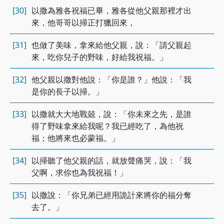
[30]
以撒為雅各祝福已畢，雅各從他父親那裡才出
來，他哥哥以掃正打獵回來，
[31]
也做了美味，拿來給他父親，說：「請父親起
來，吃你兒子的野味，好給我祝福。」
[32]
他父親以撒對他說：「你是誰？」他說：「我
是你的長子以掃。」
[33]
以撒就大大地戰兢，說：「你未來之先，是誰
得了野味拿來給我呢？我已經吃了，為他祝
福；他將來也必蒙福。」
[34]
以掃聽了他父親的話，就放聲痛哭，說：「我
父啊，求你也為我祝福！」
[35]
以撒說：「你兄弟已經用詭計來將你的福分奪
去了。」