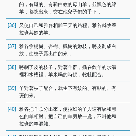
的，有斑的、有雜白紋的母山羊，並黑色的綿
羊，都挑出來，交在他兒子們的手下，
[36]
又使自己和雅各相離三天的路程。雅各就牧養
拉班其餘的羊。
[37]
雅各拿楊樹、杏樹、楓樹的嫩枝，將皮剝成白
紋，使枝子露出白的來，
[38]
將剝了皮的枝子，對著羊群，插在飲羊的水溝
裡和水槽裡，羊來喝的時候，牝牡配合。
[39]
羊對著枝子配合，就生下有紋的、有點的、有
斑的來。
[40]
雅各把羊羔分出來，使拉班的羊與這有紋和黑
色的羊相對，把自己的羊另放一處，不叫他和
拉班的羊混雜。