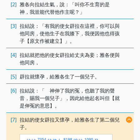
[2]
雅各向拉結生氣，說：「叫你不生育的是
神，我豈能代替他作主呢？」
[3]
拉結說：「有我的使女辟拉在這裡，你可以與
他同房，使他生子在我膝下，我便因他也得孩
子【原文作被建立】」。
[4]
拉結就把他的使女辟拉給丈夫為妾；雅各便與
他同房，
[5]
辟拉就懷孕，給雅各生了一個兒子。
[6]
拉結說：「 神伸了我的冤，也聽了我的聲
音，賜我一個兒子」，因此給他起名叫但【就
是伸冤的意思】。
[7]
拉結的使女辟拉又懷孕，給雅各生了第二個兒
子。
7354
8198
1090