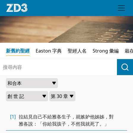
新舊約聖經
Easton 字典
聖經人名
Strong 彙編
栽
[1]
拉結見自己不給雅各生子，就嫉妒他姊姊，對
雅各說：「你給我孩子，不然我就死了。」