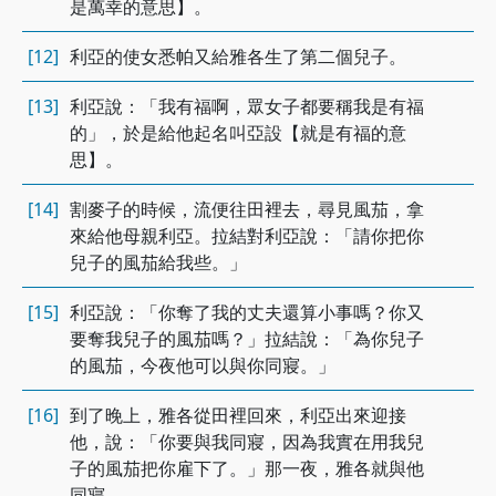
是萬幸的意思】。
[12]
利亞的使女悉帕又給雅各生了第二個兒子。
[13]
利亞說：「我有福啊，眾女子都要稱我是有福
的」，於是給他起名叫亞設【就是有福的意
思】。
[14]
割麥子的時候，流便往田裡去，尋見風茄，拿
來給他母親利亞。拉結對利亞說：「請你把你
兒子的風茄給我些。」
[15]
利亞說：「你奪了我的丈夫還算小事嗎？你又
要奪我兒子的風茄嗎？」拉結說：「為你兒子
的風茄，今夜他可以與你同寢。」
[16]
到了晚上，雅各從田裡回來，利亞出來迎接
他，說：「你要與我同寢，因為我實在用我兒
子的風茄把你雇下了。」那一夜，雅各就與他
同寢。