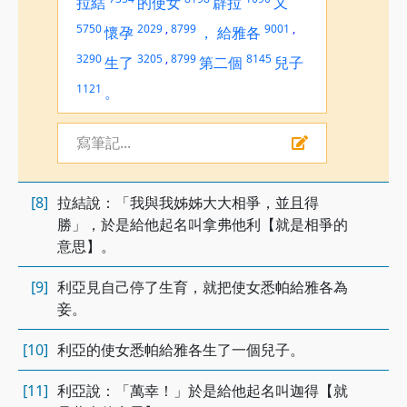
拉結
的使女
辟拉
又
5750
2029
,
8799
9001
,
懷孕
，
給雅各
3290
3205
,
8799
8145
生了
第二個
兒子
1121
。
寫筆記...
[8]
拉結說：「我與我姊姊大大相爭，並且得
勝」，於是給他起名叫拿弗他利【就是相爭的
意思】。
[9]
利亞見自己停了生育，就把使女悉帕給雅各為
妾。
[10]
利亞的使女悉帕給雅各生了一個兒子。
[11]
利亞說：「萬幸！」於是給他起名叫迦得【就