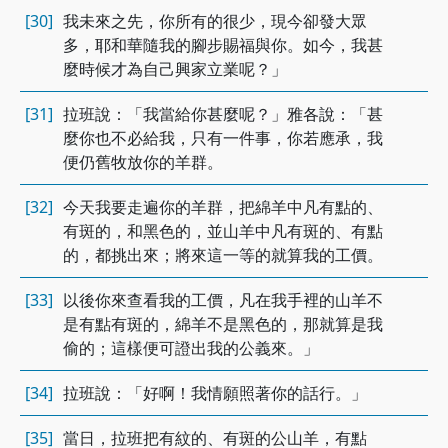
[30]
我未來之先，你所有的很少，現今卻發大眾
多，耶和華隨我的腳步賜福與你。如今，我甚
麼時候才為自己興家立業呢？」
[31]
拉班說：「我當給你甚麼呢？」雅各說：「甚
麼你也不必給我，只有一件事，你若應承，我
便仍舊牧放你的羊群。
[32]
今天我要走遍你的羊群，把綿羊中凡有點的、
有斑的，和黑色的，並山羊中凡有斑的、有點
的，都挑出來；將來這一等的就算我的工價。
[33]
以後你來查看我的工價，凡在我手裡的山羊不
是有點有斑的，綿羊不是黑色的，那就算是我
偷的；這樣便可證出我的公義來。」
[34]
拉班說：「好啊！我情願照著你的話行。」
[35]
當日，拉班把有紋的、有斑的公山羊，有點