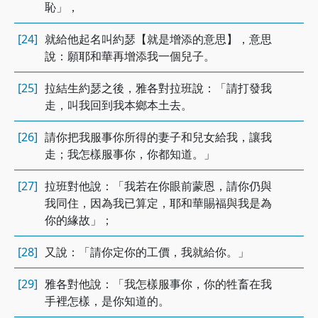
恥」，
[24]
就給他起名叫約瑟【就是增添的意思】，意思
說：願耶和華再增添我一個兒子。
[25]
拉結生約瑟之後，雅各對拉班說：「請打發我
走，叫我回到我本鄉本土去。
[26]
請你把我服事你所得的妻子和兒女給我，讓我
走；我怎樣服事你，你都知道。」
[27]
拉班對他說：「我若在你眼前蒙恩，請你仍與
我同住，因為我已算定，耶和華賜福與我是為
你的緣故」；
[28]
又說：「請你定你的工價，我就給你。」
[29]
雅各對他說：「我怎樣服事你，你的牲畜在我
手裡怎樣，是你知道的。