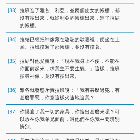
[33]
拉班進了雅各、利亞，並兩個使女的帳棚，都
沒有搜出來，就從利亞的帳棚出來，進了拉結
的帳棚。
[34]
拉結已經把神像藏在駱駝的馱簍裡，便坐在上
頭。拉班摸遍了那帳棚，並沒有摸著。
[35]
拉結對他父親說：「現在我身上不便，不能在
你面前起來，求我主不要生氣。」這樣，拉班
搜尋神像，竟沒有搜出來。
[36]
雅各就發怒斥責拉班說：「我有甚麼過犯，有
甚麼罪惡，你竟這樣火速地追我？
[37]
你摸遍了我一切的家具，你搜出甚麼來呢？可
以放在你我弟兄面前，叫他們在你我中間辨別
辨別。