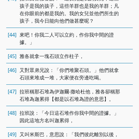
孩子是我的孩子，這些羊群也是我的羊群；凡
在你眼前的都是我的。我的女兒並他們所生的
孩子，我今日能向他們做甚麼呢？
[44]
來吧！你我二人可以立約，作你我中間的證
據。」
[45]
雅各就拿一塊石頭立作柱子，
[46]
又對眾弟兄說：「你們堆聚石頭。」他們就拿
石頭來堆成一堆，大家便在旁邊吃喝。
[47]
拉班稱那石堆為伊迦爾‧撒哈杜他，雅各卻稱那
石堆為迦累得【都是以石堆為證的意思】。
[48]
拉班說：「今日這石堆作你我中間的證據。」
因此這地方名叫迦累得，
[49]
又叫米斯巴，意思說：「我們彼此離別以後，