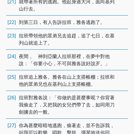
[21]
就帶著所有的逃跑。他起身過大河，面向基列
山行去。
[22]
到第三日，有人告訴拉班，雅各逃跑了。
[23]
拉班帶領他的眾弟兄去追趕，追了七日，在基
列山就追上了。
[24]
夜間， 神到亞蘭人拉班那裡，在夢中對他
說：「你要小心，不可與雅各說好說歹。」
[25]
拉班追上雅各。雅各在山上支搭帳棚；拉班和
他的眾弟兄也在基列山上支搭帳棚。
[26]
拉班對雅各說：「你做的是甚麼事呢？你背著
我偷走了，又把我的女兒們帶了去，如同用刀
劍擄去的一般。
[27]
你為甚麼暗暗地逃跑，偷著走，並不告訴我，
叫我可以歡樂、唱歌、擊鼓、彈琴地送你回