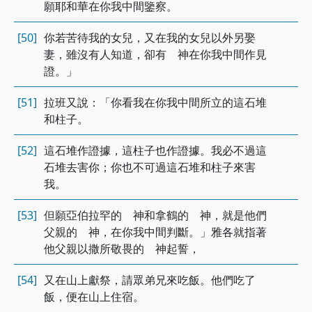
願耶和華在你我中間鑒察。
[50]
你若苦待我的女兒，又在我的女兒以外另娶
妻，雖沒有人知道，卻有 神在你我中間作見
證。」
[51]
拉班又說：「你看我在你我中間所立的這石堆
和柱子。
[52]
這石堆作證據，這柱子也作證據。我必不過這
石堆去害你；你也不可過這石堆和柱子來害
我。
[53]
但願亞伯拉罕的 神和拿鶴的 神，就是他們
父親的 神，在你我中間判斷。」雅各就指著
他父親以撒所敬畏的 神起誓，
[54]
又在山上獻祭，請眾弟兄來吃飯。他們吃了
飯，便在山上住宿。