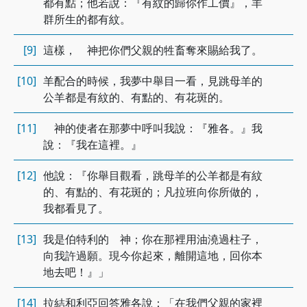
都有點；他若說：『有紋的歸你作工價』，羊
群所生的都有紋。
[9]
這樣， 神把你們父親的牲畜奪來賜給我了。
[10]
羊配合的時候，我夢中舉目一看，見跳母羊的
公羊都是有紋的、有點的、有花斑的。
[11]
神的使者在那夢中呼叫我說：『雅各。』我
說：『我在這裡。』
[12]
他說：『你舉目觀看，跳母羊的公羊都是有紋
的、有點的、有花斑的；凡拉班向你所做的，
我都看見了。
[13]
我是伯特利的 神；你在那裡用油澆過柱子，
向我許過願。現今你起來，離開這地，回你本
地去吧！』」
[14]
拉結和利亞回答雅各說：「在我們父親的家裡