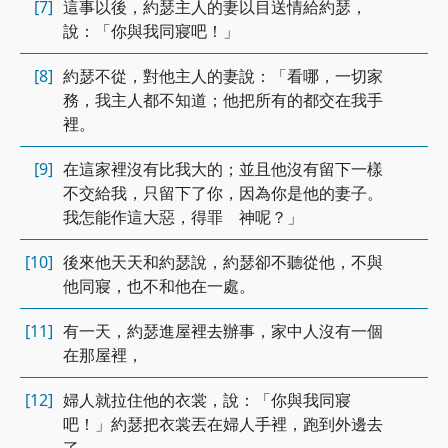
[7]
這事以後，約瑟主人的妻以目送情給約瑟，
說：「你與我同寢吧！」
[8]
約瑟不從，對他主人的妻說：「看哪，一切家
務，我主人都不知道；他把所有的都交在我手
裡。
[9]
在這家裡沒有比我大的；並且他沒有留下一樣
不交給我，只留下了你，因為你是他的妻子。
我怎能作這大惡，得罪 神呢？」
[10]
後來他天天和約瑟說，約瑟卻不聽從他，不與
他同寢，也不和他在一處。
[11]
有一天，約瑟進屋裡去辦事，家中人沒有一個
在那屋裡，
[12]
婦人就拉住他的衣裳，說：「你與我同寢
吧！」約瑟把衣裳丟在婦人手裡，跑到外邊去