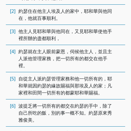
[2]
約瑟住在他主人埃及人的家中，耶和華與他同
在，他就百事順利。
[3]
他主人見耶和華與他同在，又見耶和華使他手
裡所辦的盡都順利，
[4]
約瑟就在主人眼前蒙恩，伺候他主人，並且主
人派他管理家務，把一切所有的都交在他手
裡。
[5]
自從主人派約瑟管理家務和他一切所有的，耶
和華就因約瑟的緣故賜福與那埃及人的家；凡
家裡和田間一切所有的都蒙耶和華賜福。
[6]
波提乏將一切所有的都交在約瑟的手中，除了
自己所吃的飯，別的事一概不知。約瑟原來秀
雅俊美。