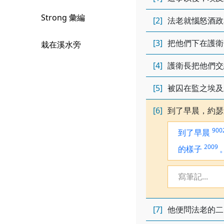
Strong 彙編
[2]
法老就惱怒酒政
[3]
把他們下在護衛
栽在溪水旁
[4]
護衛長把他們交
[5]
被囚在監之埃及
[6]
到了早晨，約瑟
900
到了早晨
2009
的樣子
寫筆記...
[7]
他便問法老的二