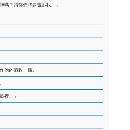
神嗎？請你們將夢告訴我。」
作他的酒政一樣。
。
監裡。」