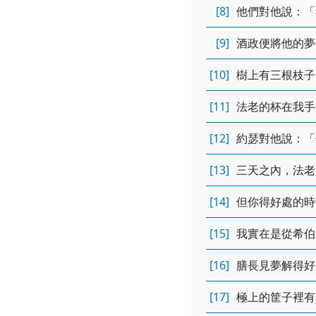
[8]
他們對他說：「
[9]
酒政便將他的夢
[10]
樹上有三根枝子
[11]
法老的杯在我手
[12]
約瑟對他說：「
[13]
三天之內，法老
[14]
但你得好處的時
[15]
我實在是從希伯
[16]
膳長見夢解得好
[17]
極上的筐子裡有