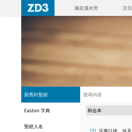
栽在溪水旁
主日
新舊約聖經
Easton 字典
聖經人名
[1]
這事以後，埃及