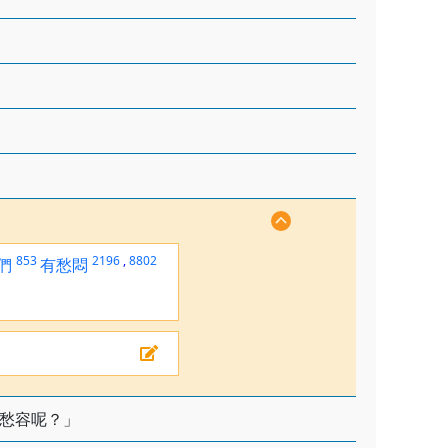
853
2196
,
8802
們
有愁悶
愁容呢？」