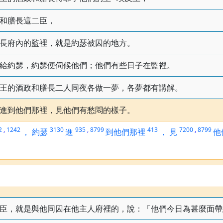
和膳長這二臣，
長府內的監裡，就是約瑟被囚的地方。
給約瑟，約瑟便伺候他們；他們有些日子在監裡。
王的酒政和膳長二人同夜各做一夢，各夢都有講解。
進到他們那裡，見他們有愁悶的樣子。
2
,
1242
3130
935
,
8799
413
7200
,
8799
，
約瑟
進
到他們那裡
，
見
他
。
臣，就是與他同囚在他主人府裡的，說：「他們今日為甚麼面帶