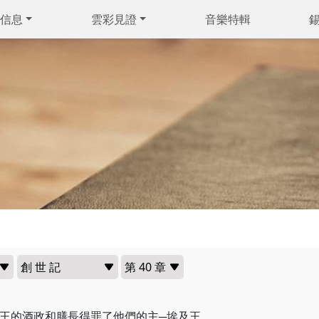
信息
雲彩見證
音樂特輯
王的酒政和膳長得罪了他們的主─埃及王，