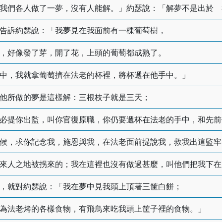
我們各人做了一夢，沒有人能解。」約瑟說：「解夢不是出於 
告訴約瑟說：「我夢見在我面前有一棵葡萄樹，
，好像發了芽，開了花，上頭的葡萄都成熟了。
中，我就拿葡萄擠在法老的杯裡，將杯遞在他手中。」
他所做的夢是這樣解：三根枝子就是三天；
必提你出監，叫你官復原職，你仍要遞杯在法老的手中，和先前
候，求你記念我，施恩與我，在法老面前提說我，救我出這監牢
來人之地被拐來的；我在這裡也沒有做過甚麼，叫他們把我下在
，就對約瑟說：「我在夢中見我頭上頂著三筐白餅；
為法老烤的各樣食物，有飛鳥來吃我頭上筐子裡的食物。」