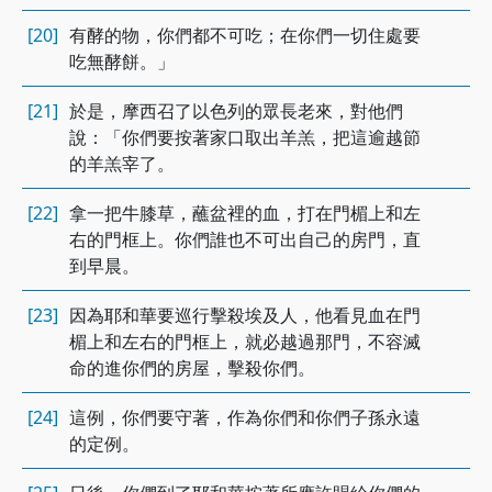
[20]
有酵的物，你們都不可吃；在你們一切住處要
吃無酵餅。」
[21]
於是，摩西召了以色列的眾長老來，對他們
說：「你們要按著家口取出羊羔，把這逾越節
的羊羔宰了。
[22]
拿一把牛膝草，蘸盆裡的血，打在門楣上和左
右的門框上。你們誰也不可出自己的房門，直
到早晨。
[23]
因為耶和華要巡行擊殺埃及人，他看見血在門
楣上和左右的門框上，就必越過那門，不容滅
命的進你們的房屋，擊殺你們。
[24]
這例，你們要守著，作為你們和你們子孫永遠
的定例。