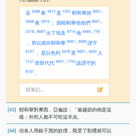
2088
3915
1931
9001
,
這
夜
是
耶和華的
3068
3915
9001
,
夜
；
因耶和華領他們
3318
,
8687
4714
4480
,
776
出了埃及
地
9001
,
3068
，
所以當向耶和華
謹守
8107
3478
9001
,
3605
，
是以色列
眾
人
1121
9001
,
1755
世世代代
該謹守的
8107
。
寫筆記...
[43]
耶和華對摩西、亞倫說：「逾越節的例是這
樣：外邦人都不可吃這羊羔。
[44]
但各人用銀子買的奴僕，既受了割禮就可以