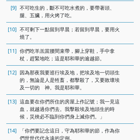
[9]
不可吃生的，斷不可吃水煮的，要帶著頭、
腿、五臟，用火烤了吃。
[10]
不可剩下一點留到早晨；若留到早晨，要用火
燒了。
[11]
你們吃羊羔當腰間束帶，腳上穿鞋，手中拿
杖，趕緊地吃；這是耶和華的逾越節。
[12]
因為那夜我要巡行埃及地，把埃及地一切頭生
的，無論是人是牲畜，都擊殺了，又要敗壞埃
及一切的 神。我是耶和華。
[13]
這血要在你們所住的房屋上作記號；我一見這
血，就越過你們去。我擊殺埃及地頭生的時
候，災殃必不臨到你們身上滅你們。」
[14]
「你們要記念這日，守為耶和華的節，作為你
們世世代代永遠的定例。