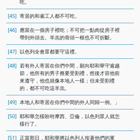
吃。
[45]
寄居的和雇工人都不可吃。
[46]
應當在一個房子裡吃；不可把一點肉從房子裡
帶到外頭去。羊羔的骨頭一根也不可折斷。
[47]
以色列全會眾都要守這禮。
[48]
若有外人寄居在你們中間，願向耶和華守逾越
節，他所有的男子務要受割禮，然後才容他前
來遵守，他也就像本地人一樣；但未受割禮
的，都不可吃這羊羔。
[49]
本地人和寄居在你們中間的外人同歸一例。」
[50]
耶和華怎樣吩咐摩西、亞倫，以色列眾人就怎
樣行了。
[51]
正當那日，耶和華將以色列人按著他們的軍