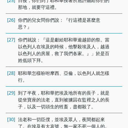
[25]
日後，你們到了耶和華按著所應許賜給你們的
那地，就要守這禮。
[26]
你們的兒女問你們說：『行這禮是甚麼意
思？』
[27]
你們就說：『這是獻給耶和華逾越節的祭。當
以色列人在埃及的時候，他擊殺埃及人，越過
以色列人的房屋，救了我們各家。』」於是百
姓低頭下拜。
[28]
耶和華怎樣吩咐摩西、亞倫，以色列人就怎樣
行。
[29]
到了半夜，耶和華把埃及地所有的長子，就是
從坐寶座的法老，直到被擄囚在監裡之人的長
子，以及一切頭生的牲畜，盡都殺了。
[30]
法老和一切臣僕，並埃及眾人，夜間都起來
了。在埃及有大哀號，無一家不死一個人的。