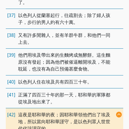
了。
[37]
以色列人從蘭塞起行，往疏割去；除了婦人孩
子，步行的男人約有六十萬。
[38]
又有許多閒雜人，並有羊群牛群，和他們一同
上去。
[39]
他們用埃及帶出來的生麵烤成無酵餅。這生麵
原沒有發起；因為他們被催逼離開埃及，不能
耽延，也沒有為自己預備甚麼食物。
[40]
以色列人住在埃及共有四百三十年。
[41]
正滿了四百三十年的那一天，耶和華的軍隊都
從埃及地出來了。
[42]
這夜是耶和華的夜；因耶和華領他們出了埃及
地，所以當向耶和華謹守，是以色列眾人世世
代代該謹守的。