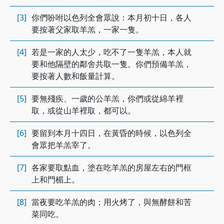
[3]
你們吩咐以色列全會眾說：本月初十日，各人
要按著父家取羊羔，一家一隻。
[4]
若是一家的人太少，吃不了一隻羊羔，本人就
要和他隔壁的鄰舍共取一隻。你們預備羊羔，
要按著人數和飯量計算。
[5]
要無殘疾、一歲的公羊羔，你們或從綿羊裡
取，或從山羊裡取，都可以。
[6]
要留到本月十四日，在黃昏的時候，以色列全
會眾把羊羔宰了。
[7]
各家要取點血，塗在吃羊羔的房屋左右的門框
上和門楣上。
[8]
當夜要吃羊羔的肉；用火烤了，與無酵餅和苦
菜同吃。