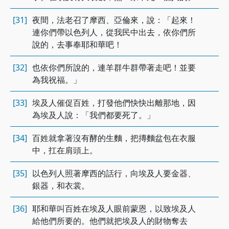
[31]
夜間，法老召了摩西、亞倫來，說：「起來！
連你們帶以色列人，從我民中出去，依你們所
說的，去事奉耶和華吧！
[32]
也依你們所說的，連羊群牛群帶著走吧！並要
為我祝福。」
[33]
埃及人催促百姓，打發他們快快出離那地，因
為埃及人說：「我們都要死了。」
[34]
百姓就拿著沒有酵的生麵，把摶麵盆包在衣服
中，扛在肩頭上。
[35]
以色列人照著摩西的話行，向埃及人要金器、
銀器，和衣裳。
[36]
耶和華叫百姓在埃及人眼前蒙恩，以致埃及人
給他們所要的。他們就把埃及人的財物奪去