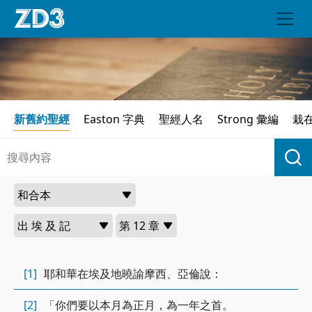
新舊約聖經
Easton 字典
聖經人名
Strong 彙編
栽
[1]
耶和華在埃及地曉諭摩西、亞倫說：
[2]
「你們要以本月為正月，為一年之首。