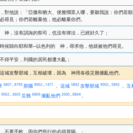
，對他說：「亞撒和猶大、便雅憫眾人哪，要聽我說：你們若順
必尋見；你們若離棄他，他必離棄你們。
 神，沒有訓誨的祭司，也沒有律法，已經好久了；
時候歸向耶和華─以色列的 神，尋求他，他就被他們尋見。
不得平安，列國的居民都遭大亂；
這城攻擊那城，互相破壞，因為 神用各樣災難擾亂他們。
3807
,
8795
9002
,
1471
5892
9002
,
5892
擊
那國
，
這城
攻擊那城
，
互
9002
,
3605
6869
2000
,
8804
災難
擾亂他們
。
，不要手軟，因你們所行的必得賞賜。」