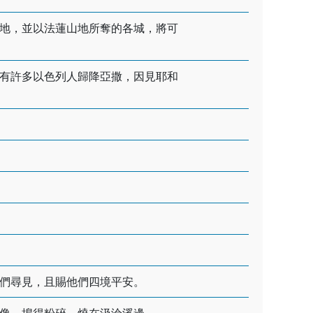
地，並以法蓮山地所奪的各城，將可
有許多以色列人歸降亞撒，因見耶和
們尋見，且賜他們四境平安。