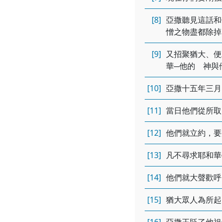
[8]
亞撒聽見這話和
憎之物盡都除掉
[9]
又招聚猶大、便
華─他的 神與
[10]
亞撒十五年三月
[11]
當日他們從所取
[12]
他們就立約，要
[13]
凡不尋求耶和華
[14]
他們就大聲歡呼
[15]
猶大眾人為所起