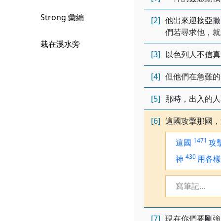
Strong 彙編
[2]
他出來迎接亞撒
們若尋求他，就
栽在溪水旁
[3]
以色列人不信真
[4]
但他們在急難的
[5]
那時，出入的人
[6]
這國攻擊那國，
1471
這國
攻
430
神
用各樣
寫筆記...
[7]
現在你們要剛強