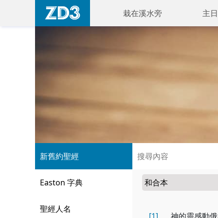
栽在溪水旁
主日
新舊約聖經
Easton 字典
聖經人名
[1]
神的靈感動俄