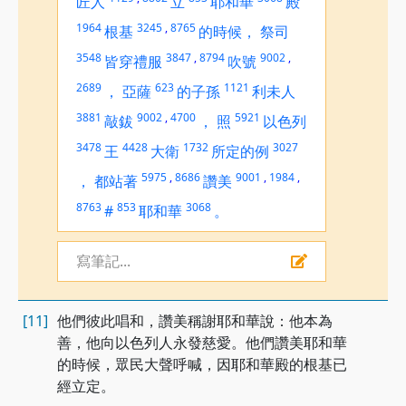
匠人
立
耶和華
殿
1964
3245
,
8765
根基
的時候，
祭司
3548
3847
,
8794
9002
,
皆穿禮服
吹號
2689
623
1121
，
亞薩
的子孫
利未人
3881
9002
,
4700
5921
敲鈸
，
照
以色列
3478
4428
1732
3027
王
大衛
所定的例
5975
,
8686
9001
,
1984
,
，
都站著
讚美
8763
853
3068
#
耶和華
。
寫筆記...
[11]
他們彼此唱和，讚美稱謝耶和華說：他本為
善，他向以色列人永發慈愛。他們讚美耶和華
的時候，眾民大聲呼喊，因耶和華殿的根基已
經立定。