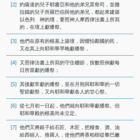
[2]
約薩達的兒子耶書亞和他的弟兄眾祭司，並撒
拉鐵的兒子所羅巴伯與他的弟兄，都起來建築
以色列 神的壇，要照神人摩西律法書上所寫
的，在壇上獻燔祭。
[3]
他們在原有的根基上築壇，因懼怕鄰國的民，
又在其上向耶和華早晚獻燔祭，
[4]
又照律法書上所寫的守住棚節，按數照例獻每
日所當獻的燔祭；
[5]
其後獻常獻的燔祭，並在月朔與耶和華的一切
聖節獻祭，又向耶和華獻各人的甘心祭。
[6]
從七月初一日起，他們就向耶和華獻燔祭。但
耶和華殿的根基尚未立定。
[7]
他們又將銀子給石匠、木匠，把糧食、酒、油
給西頓人、推羅人，使他們將香柏樹從黎巴嫩