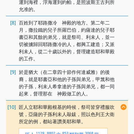
運到海裡，浮海運到約帕，是照波斯王古列所
允准的。
[8]
百姓到了耶路撒冷 神殿的地方。第二年二
月，撒拉鐵的兒子所羅巴伯，約薩達的兒子耶
書亞和其餘的弟兄，就是祭司、利未人，並一
切被擄歸回耶路撒冷的人，都興工建造；又派
利未人，從二十歲以外的，督理建造耶和華殿
的工作。
[9]
於是猶大（在二章四十節作何達威雅）的後
裔，就是耶書亞和他的子孫與弟兄，甲篾和他
的子孫，利未人希拿達的子孫與弟兄，都一同
起來，督理那在 神殿做工的人。
[10]
匠人立耶和華殿根基的時候，祭司皆穿禮服吹
號，亞薩的子孫利未人敲鈸，照以色列王大衛
所定的例，都站著讚美耶和華。
1129
,
8802
853
3068