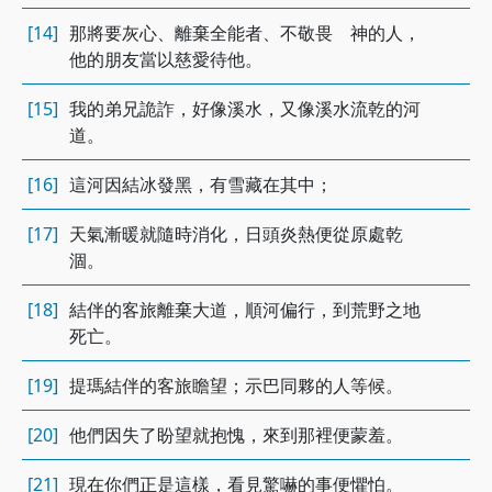
[14]
那將要灰心、離棄全能者、不敬畏 神的人，
他的朋友當以慈愛待他。
[15]
我的弟兄詭詐，好像溪水，又像溪水流乾的河
道。
[16]
這河因結冰發黑，有雪藏在其中；
[17]
天氣漸暖就隨時消化，日頭炎熱便從原處乾
涸。
[18]
結伴的客旅離棄大道，順河偏行，到荒野之地
死亡。
[19]
提瑪結伴的客旅瞻望；示巴同夥的人等候。
[20]
他們因失了盼望就抱愧，來到那裡便蒙羞。
[21]
現在你們正是這樣，看見驚嚇的事便懼怕。