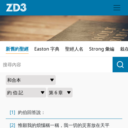
新舊約聖經
Easton 字典
聖經人名
Strong 彙編
栽
[1]
約伯回答說：
[2]
惟願我的煩惱稱一稱，我一切的災害放在天平