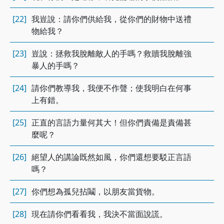
[22]
我豈說：請你們供給我，從你們的財物中送禮
物給我？
[23]
豈說：拯救我脫離敵人的手嗎？救贖我脫離強
暴人的手嗎？
[24]
請你們教導我，我便不作聲；使我明白在何事
上有錯。
[25]
正直的言語力量何其大！但你們責備是責備甚
麼呢？
[26]
絕望人的講論既然如風，你們還想要駁正言語
嗎？
[27]
你們想為孤兒拈鬮，以朋友當貨物。
[28]
現在請你們看看我，我決不當面說謊。