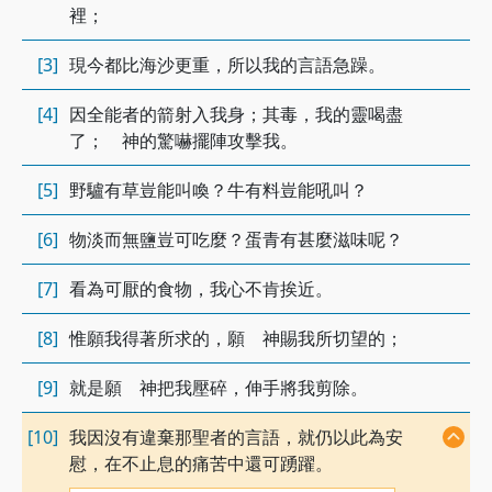
裡；
[3]
現今都比海沙更重，所以我的言語急躁。
[4]
因全能者的箭射入我身；其毒，我的靈喝盡
了； 神的驚嚇擺陣攻擊我。
[5]
野驢有草豈能叫喚？牛有料豈能吼叫？
[6]
物淡而無鹽豈可吃麼？蛋青有甚麼滋味呢？
[7]
看為可厭的食物，我心不肯挨近。
[8]
惟願我得著所求的，願 神賜我所切望的；
[9]
就是願 神把我壓碎，伸手將我剪除。
[10]
我因沒有違棄那聖者的言語，就仍以此為安
慰，在不止息的痛苦中還可踴躍。