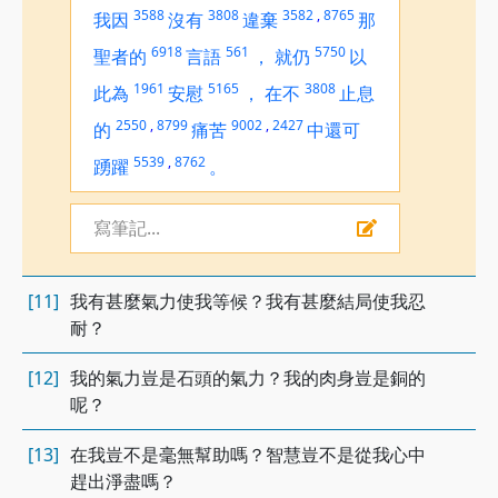
3588
3808
3582
,
8765
我因
沒有
違棄
那
6918
561
5750
聖者的
言語
，
就仍
以
1961
5165
3808
此為
安慰
，
在不
止息
2550
,
8799
9002
,
2427
的
痛苦
中還可
5539
,
8762
踴躍
。
寫筆記...
[11]
我有甚麼氣力使我等候？我有甚麼結局使我忍
耐？
[12]
我的氣力豈是石頭的氣力？我的肉身豈是銅的
呢？
[13]
在我豈不是毫無幫助嗎？智慧豈不是從我心中
趕出淨盡嗎？