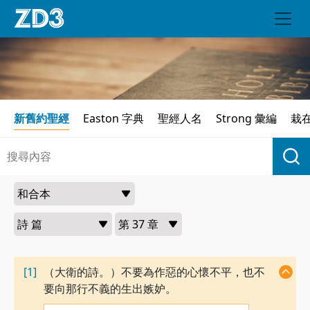
新舊約聖經
Easton 字典
聖經人名
Strong 彙編
栽
[1]
（大衛的詩。）不要為作惡的心懷不平，也不
要向那行不義的生出嫉妒。