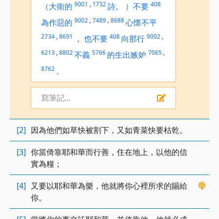
9001
,
1732
408
（大衛的
詩。
）不要
9002
,
7489
,
8688
為作惡的
心懷不平
2734
,
8691
408
9002
,
，
也不要
向那行
6213
,
8802
5766
7065
,
不義
的生出嫉妒
8762
。
寫筆記...
[2]
因為他們如草快被割下，又如青菜快要枯乾。
[3]
你當倚靠耶和華而行善，住在地上，以他的信
實為糧；
[4]
又要以耶和華為樂，他就將你心裡所求的賜給
你。