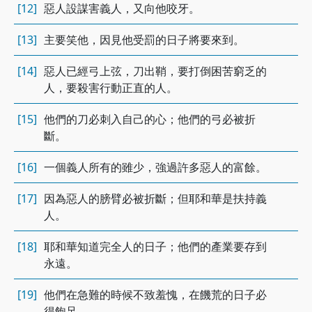
[12]
惡人設謀害義人，又向他咬牙。
[13]
主要笑他，因見他受罰的日子將要來到。
[14]
惡人已經弓上弦，刀出鞘，要打倒困苦窮乏的
人，要殺害行動正直的人。
[15]
他們的刀必刺入自己的心；他們的弓必被折
斷。
[16]
一個義人所有的雖少，強過許多惡人的富餘。
[17]
因為惡人的膀臂必被折斷；但耶和華是扶持義
人。
[18]
耶和華知道完全人的日子；他們的產業要存到
永遠。
[19]
他們在急難的時候不致羞愧，在饑荒的日子必
得飽足。