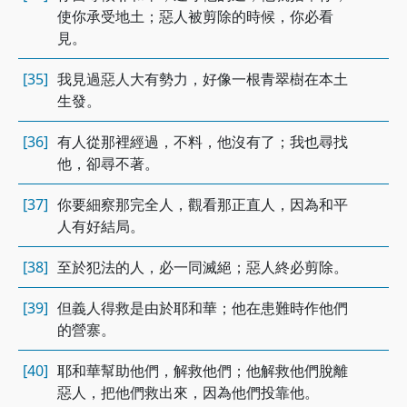
使你承受地土；惡人被剪除的時候，你必看
見。
[35]
我見過惡人大有勢力，好像一根青翠樹在本土
生發。
[36]
有人從那裡經過，不料，他沒有了；我也尋找
他，卻尋不著。
[37]
你要細察那完全人，觀看那正直人，因為和平
人有好結局。
[38]
至於犯法的人，必一同滅絕；惡人終必剪除。
[39]
但義人得救是由於耶和華；他在患難時作他們
的營寨。
[40]
耶和華幫助他們，解救他們；他解救他們脫離
惡人，把他們救出來，因為他們投靠他。