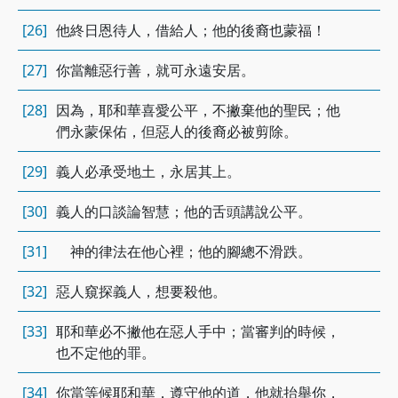
[26]
他終日恩待人，借給人；他的後裔也蒙福！
[27]
你當離惡行善，就可永遠安居。
[28]
因為，耶和華喜愛公平，不撇棄他的聖民；他
們永蒙保佑，但惡人的後裔必被剪除。
[29]
義人必承受地土，永居其上。
[30]
義人的口談論智慧；他的舌頭講說公平。
[31]
神的律法在他心裡；他的腳總不滑跌。
[32]
惡人窺探義人，想要殺他。
[33]
耶和華必不撇他在惡人手中；當審判的時候，
也不定他的罪。
[34]
你當等候耶和華，遵守他的道，他就抬舉你，