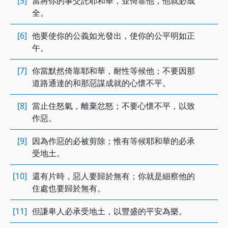
[5]
當將你的事交託耶和華，並倚靠他，他就必成
全。
[6]
他要使你的公義如光發出，使你的公平明如正
午。
[7]
你當默然倚靠耶和華，耐性等候他；不要因那
道路通達的和那惡謀成就的心懷不平。
[8]
當止住怒氣，離棄忿怒；不要心懷不平，以致
作惡。
[9]
因為作惡的必被剪除；惟有等候耶和華的必承
受地土。
[10]
還有片時，惡人要歸於無有；你就是細察他的
住處也要歸於無有。
[11]
但謙卑人必承受地土，以豐盛的平安為樂。