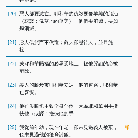
[20]
惡人卻要滅亡。耶和華的仇敵要像羊羔的脂油
（或譯：像草地的華美）；他們要消滅，要如
煙消滅。
[21]
惡人借貸而不償還；義人卻恩待人，並且施
捨。
[22]
蒙耶和華賜福的必承受地土；被他咒詛的必被
剪除。
[23]
義人的腳步被耶和華立定；他的道路，耶和華
也喜愛。
[24]
他雖失腳也不致全身仆倒，因為耶和華用手攙
扶他（或譯：攙扶他的手）。
[25]
我從前年幼，現在年老，卻未見過義人被棄，
也未見過他的後裔討飯。