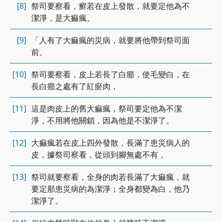
[8]
祭司要察看，癬若在皮上發散，就要定他為不
潔淨，是大痲瘋。
[9]
「人有了大痲瘋的災病，就要將他帶到祭司面
前。
[10]
祭司要察看，皮上若長了白癤，使毛變白，在
長白癤之處有了紅瘀肉，
[11]
這是肉皮上的舊大痲瘋，祭司要定他為不潔
淨，不用將他關鎖，因為他是不潔淨了。
[12]
大痲瘋若在皮上四外發散，長滿了患災病人的
皮，據祭司察看，從頭到腳無處不有，
[13]
祭司就要察看，全身的肉若長滿了大痲瘋，就
要定那患災病的為潔淨；全身都變為白，他乃
潔淨了。