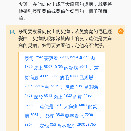
火斑，在他肉皮上成了大痲瘋的災病，就要將
他帶到祭司亞倫或亞倫作祭司的一個子孫面
前。
[3]
祭司要察看肉皮上的災病，若災病處的毛已經
變白，災病的現象深於肉上的皮，這便是大痲
瘋的災病。祭司要察看他，定他為不潔淨。
3548
7200
,
8804
853
祭司
要察看
#
肉
1320
9002
,
5785
5061
皮上
的災病
，
若
9002
,
5061
8181
災病處
的毛
已經變
2015
,
8804
3836
5061
白
，
災病
的現象
4758
6013
1320
4480
,
深於
肉上
的皮
5785
1931
6883
，
這便是
大痲瘋
的災
5061
3548
7200
,
病
。
祭司
要察看他
8804
853
2930
,
8765
，
定他
為不潔淨