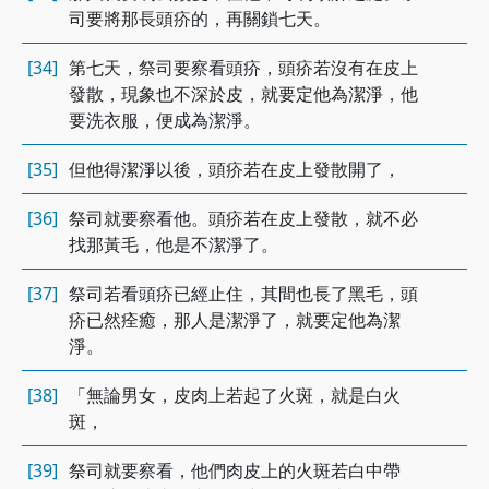
司要將那長頭疥的，再關鎖七天。
[34]
第七天，祭司要察看頭疥，頭疥若沒有在皮上
發散，現象也不深於皮，就要定他為潔淨，他
要洗衣服，便成為潔淨。
[35]
但他得潔淨以後，頭疥若在皮上發散開了，
[36]
祭司就要察看他。頭疥若在皮上發散，就不必
找那黃毛，他是不潔淨了。
[37]
祭司若看頭疥已經止住，其間也長了黑毛，頭
疥已然痊癒，那人是潔淨了，就要定他為潔
淨。
[38]
「無論男女，皮肉上若起了火斑，就是白火
斑，
[39]
祭司就要察看，他們肉皮上的火斑若白中帶