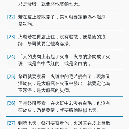
乃是發暗，就要將他關鎖七天。
[22]
若在皮上發散開了，祭司就要定他為不潔淨，
是災病。
[23]
火斑若在原處止住，沒有發散，便是瘡的痕
跡，祭司就要定他為潔淨。
[24]
「人的皮肉上若起了火毒，火毒的瘀肉成了火
斑，或是白中帶紅的，或是全白的，
[25]
祭司就要察看，火斑中的毛若變白了，現象又
深於皮，是大痲瘋在火毒中發出，就要定他為
不潔淨，是大痲瘋的災病。
[26]
但是祭司察看，在火斑中若沒有白毛，也沒有
窪於皮，乃是發暗，就要將他關鎖七天。
[27]
到第七天，祭司要察看他，火斑若在皮上發散