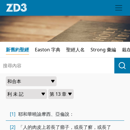
新舊約聖經
Easton 字典
聖經人名
Strong 彙編
栽
[1]
耶和華曉諭摩西、亞倫說：
[2]
「人的肉皮上若長了癤子，或長了癬，或長了