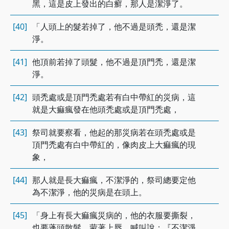
黑，這是皮上發出的白癬，那人是潔淨了。
[40]
「人頭上的髮若掉了，他不過是頭禿，還是潔
淨。
[41]
他頂前若掉了頭髮，他不過是頂門禿，還是潔
淨。
[42]
頭禿處或是頂門禿處若有白中帶紅的災病，這
就是大痲瘋發在他頭禿處或是頂門禿處，
[43]
祭司就要察看，他起的那災病若在頭禿處或是
頂門禿處有白中帶紅的，像肉皮上大痲瘋的現
象，
[44]
那人就是長大痲瘋，不潔淨的，祭司總要定他
為不潔淨，他的災病是在頭上。
[45]
「身上有長大痲瘋災病的，他的衣服要撕裂，
也要蓬頭散髮，蒙著上唇，喊叫說：『不潔淨