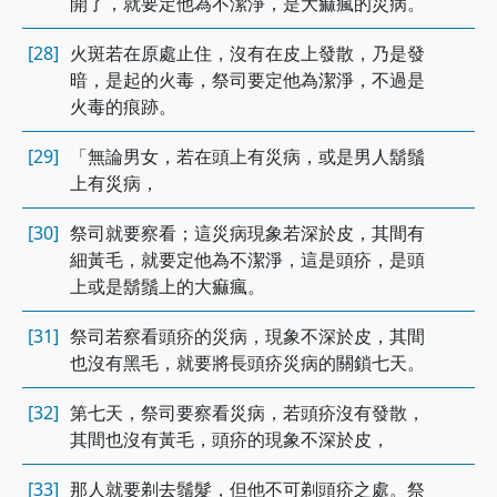
開了，就要定他為不潔淨，是大痲瘋的災病。
[28]
火斑若在原處止住，沒有在皮上發散，乃是發
暗，是起的火毒，祭司要定他為潔淨，不過是
火毒的痕跡。
[29]
「無論男女，若在頭上有災病，或是男人鬍鬚
上有災病，
[30]
祭司就要察看；這災病現象若深於皮，其間有
細黃毛，就要定他為不潔淨，這是頭疥，是頭
上或是鬍鬚上的大痲瘋。
[31]
祭司若察看頭疥的災病，現象不深於皮，其間
也沒有黑毛，就要將長頭疥災病的關鎖七天。
[32]
第七天，祭司要察看災病，若頭疥沒有發散，
其間也沒有黃毛，頭疥的現象不深於皮，
[33]
那人就要剃去鬚髮，但他不可剃頭疥之處。祭