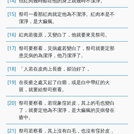
[14]
但紅肉幾時顯在他的身上就幾時不潔淨。
[15]
祭司一看那紅肉就定他為不潔淨。紅肉本是不
潔淨，是大痲瘋。
[16]
紅肉若復原，又變白了，他就要來見祭司。
[17]
祭司要察看，災病處若變白了，祭司就要定那
患災病的為潔淨，他乃潔淨了。
[18]
「人若在皮肉上長瘡，卻治好了，
[19]
在長瘡之處又起了白癤，或是白中帶紅的火
斑，就要給祭司察看。
[20]
祭司要察看，若現象窪於皮，其上的毛也變白
了，就要定他為不潔淨，是大痲瘋的災病發在
瘡中。
[21]
祭司若察看，其上沒有白毛，也沒有窪於皮，