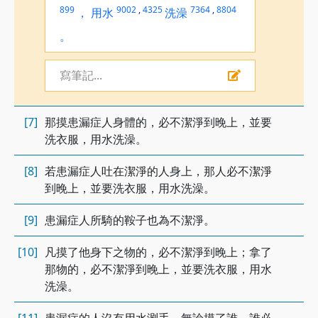
899
9002
,
4325
7364
,
8804
，
用水
洗澡
。
寫筆記...
[7]
那摸患漏症人身體的，必不潔淨到晚上，並要
洗衣服，用水洗澡。
[8]
若患漏症人吐在潔淨的人身上，那人必不潔淨
到晚上，並要洗衣服，用水洗澡。
[9]
患漏症人所騎的鞍子也為不潔淨。
[10]
凡摸了他身下之物的，必不潔淨到晚上；拿了
那物的，必不潔淨到晚上，並要洗衣服，用水
洗澡。