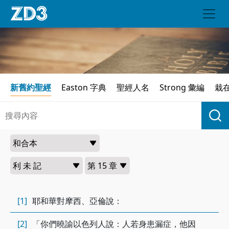
新舊約聖經
Easton 字典
聖經人名
Strong 彙編
栽
[1]
耶和華對摩西、亞倫說：
[2]
「你們曉諭以色列人說：人若身患漏症，他因