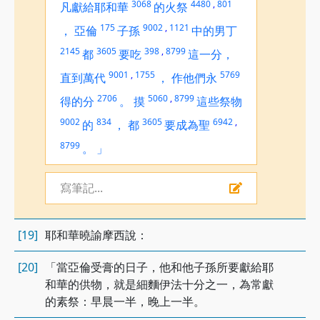
3068
4480
,
801
凡獻給耶和華
的火祭
175
9002
,
1121
，
亞倫
子孫
中的男丁
2145
3605
398
,
8799
都
要吃
這一分，
9001
,
1755
5769
直到萬代
，
作他們永
2706
5060
,
8799
得的分
。
摸
這些祭物
9002
834
3605
6942
,
的
，
都
要成為聖
8799
。
」
寫筆記...
[19]
耶和華曉諭摩西說：
[20]
「當亞倫受膏的日子，他和他子孫所要獻給耶
和華的供物，就是細麵伊法十分之一，為常獻
的素祭：早晨一半，晚上一半。