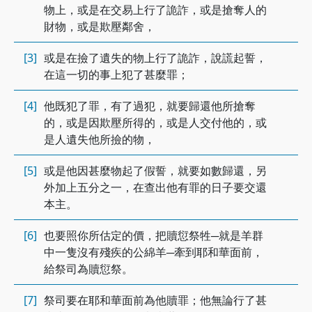
物上，或是在交易上行了詭詐，或是搶奪人的
財物，或是欺壓鄰舍，
[3]
或是在撿了遺失的物上行了詭詐，說謊起誓，
在這一切的事上犯了甚麼罪；
[4]
他既犯了罪，有了過犯，就要歸還他所搶奪
的，或是因欺壓所得的，或是人交付他的，或
是人遺失他所撿的物，
[5]
或是他因甚麼物起了假誓，就要如數歸還，另
外加上五分之一，在查出他有罪的日子要交還
本主。
[6]
也要照你所估定的價，把贖愆祭牲─就是羊群
中一隻沒有殘疾的公綿羊─牽到耶和華面前，
給祭司為贖愆祭。
[7]
祭司要在耶和華面前為他贖罪；他無論行了甚