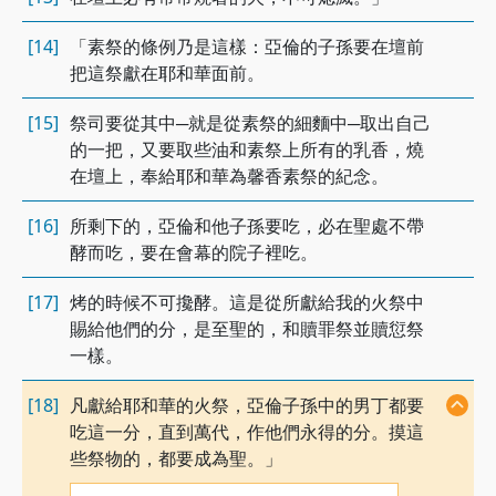
[14]
「素祭的條例乃是這樣：亞倫的子孫要在壇前
把這祭獻在耶和華面前。
[15]
祭司要從其中─就是從素祭的細麵中─取出自己
的一把，又要取些油和素祭上所有的乳香，燒
在壇上，奉給耶和華為馨香素祭的紀念。
[16]
所剩下的，亞倫和他子孫要吃，必在聖處不帶
酵而吃，要在會幕的院子裡吃。
[17]
烤的時候不可攙酵。這是從所獻給我的火祭中
賜給他們的分，是至聖的，和贖罪祭並贖愆祭
一樣。
[18]
凡獻給耶和華的火祭，亞倫子孫中的男丁都要
吃這一分，直到萬代，作他們永得的分。摸這
些祭物的，都要成為聖。」