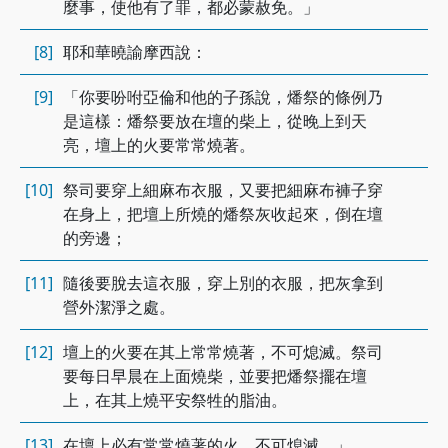
麼事，使他有了罪，都必蒙赦免。」
[8]
耶和華曉諭摩西說：
[9]
「你要吩咐亞倫和他的子孫說，燔祭的條例乃
是這樣：燔祭要放在壇的柴上，從晚上到天
亮，壇上的火要常常燒著。
[10]
祭司要穿上細麻布衣服，又要把細麻布褲子穿
在身上，把壇上所燒的燔祭灰收起來，倒在壇
的旁邊；
[11]
隨後要脫去這衣服，穿上別的衣服，把灰拿到
營外潔淨之處。
[12]
壇上的火要在其上常常燒著，不可熄滅。祭司
要每日早晨在上面燒柴，並要把燔祭擺在壇
上，在其上燒平安祭牲的脂油。
[13]
在壇上必有常常燒著的火，不可熄滅。」