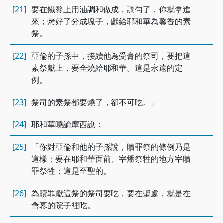
[21]
要在鐵鏊上用油調和做成，調勻了，你就拿進
來；烤好了分成塊子，獻給耶和華為馨香的素
祭。
[22]
亞倫的子孫中，接續他為受膏的祭司，要把這
素祭獻上，要全燒給耶和華。這是永遠的定
例。
[23]
祭司的素祭都要燒了，卻不可吃。」
[24]
耶和華曉諭摩西說：
[25]
「你對亞倫和他的子孫說，贖罪祭的條例乃是
這樣：要在耶和華面前、宰燔祭牲的地方宰贖
罪祭牲；這是至聖的。
[26]
為贖罪獻這祭的祭司要吃，要在聖處，就是在
會幕的院子裡吃。