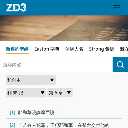
新舊約聖經
Easton 字典
聖經人名
Strong 彙編
栽
[1]
耶和華曉諭摩西說：
[2]
「若有人犯罪，干犯耶和華，在鄰舍交付他的