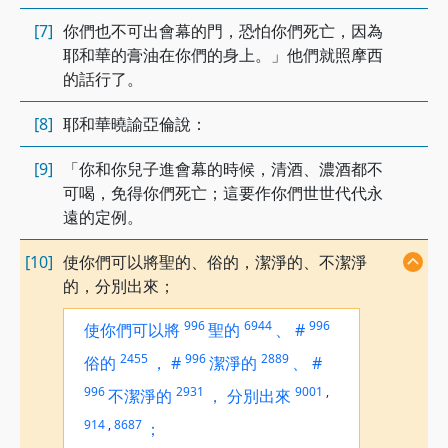
[7]
你們也不可出會幕的門，恐怕你們死亡，因為
耶和華的膏油在你們的身上。」他們就照摩西
的話行了。
[8]
耶和華曉諭亞倫說：
[9]
「你和你兒子進會幕的時候，清酒、濃酒都不
可喝，免得你們死亡；這要作你們世世代代永
遠的定例。
[10]
使你們可以將聖的、俗的，潔淨的、不潔淨
的，分別出來；
996
6944
996
使你們可以將
聖的
、
#
2455
996
2889
俗的
，
#
潔淨的
、
#
996
2931
9001
,
不潔淨的
，
分別出來
914
,
8687
；