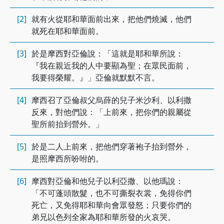
[2]
就有火從耶和華面前出來，把他們燒滅，他們
就死在耶和華面前。
[3]
於是摩西對亞倫說：「這就是耶和華所說：
『我在親近我的人中要顯為聖；在眾民面前，
我要得榮耀。』」亞倫就默默不言。
[4]
摩西召了亞倫叔父烏薛的兒子米沙利、以利撒
反來，對他們說：「上前來，把你們的親屬從
聖所前抬到營外。」
[5]
於是二人上前來，把他們穿著袍子抬到營外，
是照摩西所吩咐的。
[6]
摩西對亞倫和他兒子以利亞撒、以他瑪說：
「不可蓬頭散髮，也不可撕裂衣裳，免得你們
死亡，又免得耶和華向會眾發怒；只要你們的
弟兄以色列全家為耶和華所發的火哀哭。