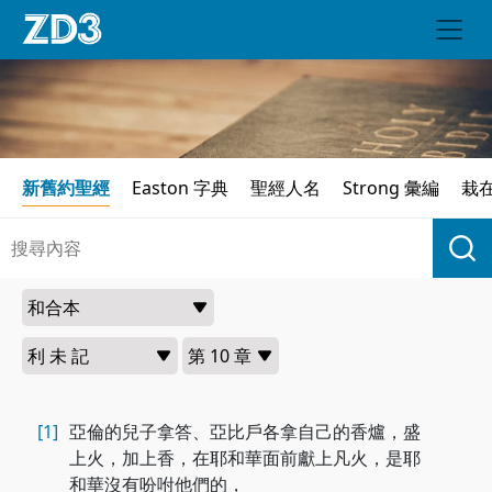
新舊約聖經
Easton 字典
聖經人名
Strong 彙編
栽
[1]
亞倫的兒子拿答、亞比戶各拿自己的香爐，盛
上火，加上香，在耶和華面前獻上凡火，是耶
和華沒有吩咐他們的，