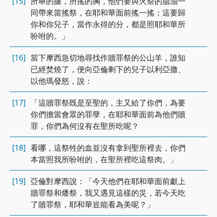
[15]
所舉的腿，所搖的胸，他們要與火祭的脂油一
同帶來當搖祭，在耶和華面前搖一搖；這要歸
你和你兒子，當作永得的分，都是照耶和華所
吩咐的。」
[16]
當下摩西急切地尋找作贖罪祭的公山羊，誰知
已經焚燒了，便向亞倫剩下的兒子以利亞撒、
以他瑪發怒，說：
[17]
「這贖罪祭既是至聖的，主又給了你們，為要
你們擔當會眾的罪孽，在耶和華面前為他們贖
罪，你們為何沒有在聖所吃呢？
[18]
看哪，這祭牲的血並沒有拿到聖所裡去，你們
本當照我所吩咐的，在聖所裡吃這祭肉。」
[19]
亞倫對摩西說：「今天他們在耶和華面前獻上
贖罪祭和燔祭，我又遇見這樣的災，若今天吃
了贖罪祭，耶和華豈能看為美呢？」