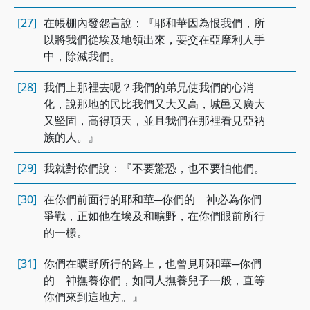
[27]
在帳棚內發怨言說：『耶和華因為恨我們，所
以將我們從埃及地領出來，要交在亞摩利人手
中，除滅我們。
[28]
我們上那裡去呢？我們的弟兄使我們的心消
化，說那地的民比我們又大又高，城邑又廣大
又堅固，高得頂天，並且我們在那裡看見亞衲
族的人。』
[29]
我就對你們說：『不要驚恐，也不要怕他們。
[30]
在你們前面行的耶和華─你們的 神必為你們
爭戰，正如他在埃及和曠野，在你們眼前所行
的一樣。
[31]
你們在曠野所行的路上，也曾見耶和華─你們
的 神撫養你們，如同人撫養兒子一般，直等
你們來到這地方。』