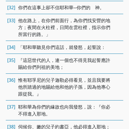
[32]
你們在這事上卻不信耶和華─你們的 神。
[33]
他在路上，在你們前面行，為你們找安營的地
方；夜間在火柱裡，日間在雲柱裡，指示你們
所當行的路。」
[34]
「耶和華聽見你們這話，就發怒，起誓說：
[35]
『這惡世代的人，連一個也不得見我起誓應許
賜給你們列祖的美地；
[36]
惟有耶孚尼的兒子迦勒必得看見，並且我要將
他所踏過的地賜給他和他的子孫，因為他專心
跟從我。』
[37]
耶和華為你們的緣故也向我發怒，說：『你必
不得進入那地。
[38]
伺候你、嫩的兒子約書亞，他必得進入那地；