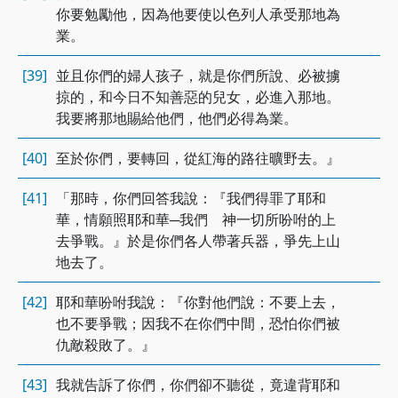
你要勉勵他，因為他要使以色列人承受那地為
業。
[39]
並且你們的婦人孩子，就是你們所說、必被擄
掠的，和今日不知善惡的兒女，必進入那地。
我要將那地賜給他們，他們必得為業。
[40]
至於你們，要轉回，從紅海的路往曠野去。』
[41]
「那時，你們回答我說：『我們得罪了耶和
華，情願照耶和華─我們 神一切所吩咐的上
去爭戰。』於是你們各人帶著兵器，爭先上山
地去了。
[42]
耶和華吩咐我說：『你對他們說：不要上去，
也不要爭戰；因我不在你們中間，恐怕你們被
仇敵殺敗了。』
[43]
我就告訴了你們，你們卻不聽從，竟違背耶和