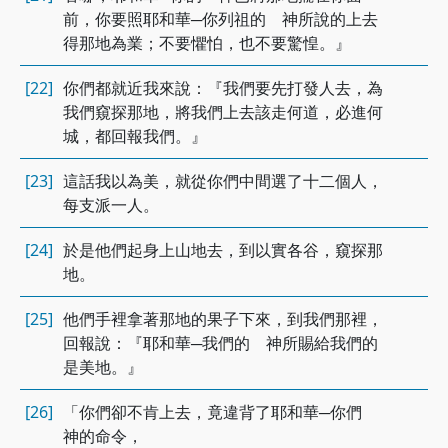
前，你要照耶和華─你列祖的 神所說的上去
得那地為業；不要懼怕，也不要驚惶。』
[22]
你們都就近我來說：『我們要先打發人去，為
我們窺探那地，將我們上去該走何道，必進何
城，都回報我們。』
[23]
這話我以為美，就從你們中間選了十二個人，
每支派一人。
[24]
於是他們起身上山地去，到以實各谷，窺探那
地。
[25]
他們手裡拿著那地的果子下來，到我們那裡，
回報說：『耶和華─我們的 神所賜給我們的
是美地。』
[26]
「你們卻不肯上去，竟違背了耶和華─你們
神的命令，