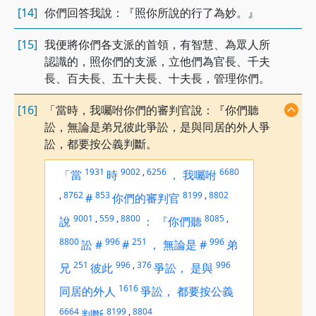
[14]
你們回答我說：『照你所說的行了為妙。』
[15]
我便將你們各支派的首領，有智慧、為眾人所
認識的，照你們的支派，立他們為官長、千夫
長、百夫長、五十夫長、十夫長，管理你們。
[16]
「當時，我囑咐你們的審判官說：『你們聽
訟，無論是弟兄彼此爭訟，是與同居的外人爭
訟，都要按公義判斷。
1931
9002
,
6256
6680
「當
時
，
我囑咐
,
8762
853
8199
,
8802
#
你們的審判官
9001
,
559
,
8800
8085
,
說
：
『你們聽
8800
996
251
996
訟
#
#
，
無論是
#
弟
251
996
,
376
996
兄
彼此
爭訟，
是與
1616
同居的外人
爭訟，
都要按公義
6664
8199
,
8804
判斷
。