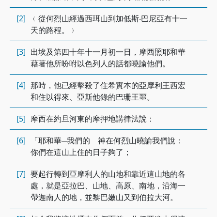
[2]
﹙從何烈山經過西珥山到加低斯‧巴尼亞有十一
天的路程。﹚
[3]
出埃及第四十年十一月初一日，摩西照耶和華
藉著他所吩咐以色列人的話都曉諭他們。
[4]
那時，他已經擊殺了住希實本的亞摩利王西宏
和住以得來、亞斯他錄的巴珊王噩。
[5]
摩西在約旦河東的摩押地講律法說：
[6]
「耶和華─我們的 神在何烈山曉諭我們說：
你們在這山上住的日子夠了；
[7]
要起行轉到亞摩利人的山地和靠近這山地的各
處，就是亞拉巴、山地、高原、南地，沿海一
帶迦南人的地，並黎巴嫩山又到伯拉大河。