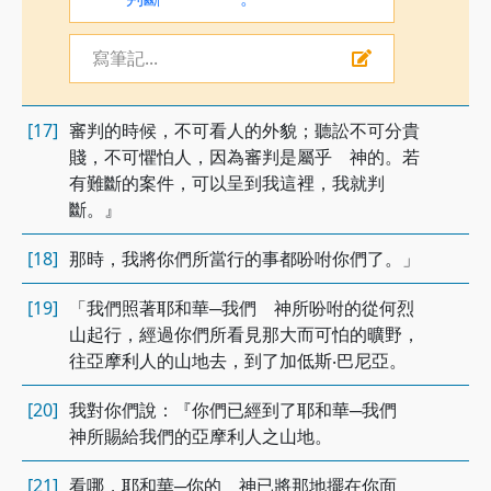
寫筆記...
[17]
審判的時候，不可看人的外貌；聽訟不可分貴
賤，不可懼怕人，因為審判是屬乎 神的。若
有難斷的案件，可以呈到我這裡，我就判
斷。』
[18]
那時，我將你們所當行的事都吩咐你們了。」
[19]
「我們照著耶和華─我們 神所吩咐的從何烈
山起行，經過你們所看見那大而可怕的曠野，
往亞摩利人的山地去，到了加低斯‧巴尼亞。
[20]
我對你們說：『你們已經到了耶和華─我們
神所賜給我們的亞摩利人之山地。
[21]
看哪，耶和華─你的 神已將那地擺在你面