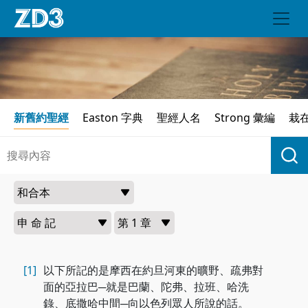
新舊約聖經
Easton 字典
聖經人名
Strong 彙編
栽
[1]
以下所記的是摩西在約旦河東的曠野、疏弗對
面的亞拉巴─就是巴蘭、陀弗、拉班、哈洗
錄、底撒哈中間─向以色列眾人所說的話。