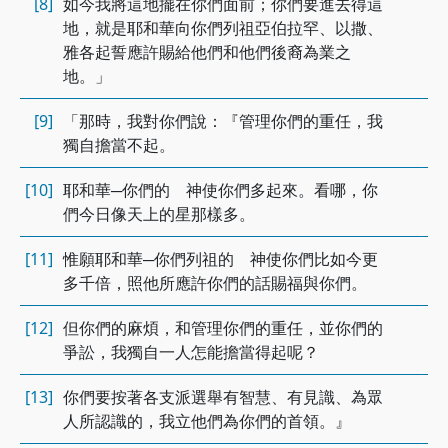
[8]
如今我將這地擺在你們面前；你們要進去得這
地，就是耶和華向你們列祖亞伯拉罕、以撒、
雅各起誓應許賜給他們和他們後裔為業之
地。」
[9]
「那時，我對你們說：『管理你們的重任，我
獨自擔當不起。
[10]
耶和華─你們的 神使你們多起來。看哪，你
們今日像天上的星那樣多。
[11]
惟願耶和華─你們列祖的 神使你們比如今更
多千倍，照他所應許你們的話賜福與你們。
[12]
但你們的麻煩，和管理你們的重任，並你們的
爭訟，我獨自一人怎能擔當得起呢？
[13]
你們要按著各支派選舉有智慧、有見識、為眾
人所認識的，我立他們為你們的首領。』