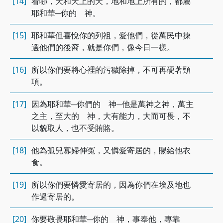
[14]
看哪，天和天上的天，地和地上所有的，都屬
耶和華─你的 神。
[15]
耶和華但喜悅你的列祖，愛他們，從萬民中揀
選他們的後裔，就是你們，像今日一樣。
[16]
所以你們要將心裡的污穢除掉，不可再硬著頸
項。
[17]
因為耶和華─你們的 神─他是萬神之神，萬主
之主，至大的 神，大有能力，大而可畏，不
以貌取人，也不受賄賂。
[18]
他為孤兒寡婦伸冤，又憐愛寄居的，賜給他衣
食。
[19]
所以你們要憐愛寄居的，因為你們在埃及地也
作過寄居的。
[20]
你要敬畏耶和華─你的 神，事奉他，專靠