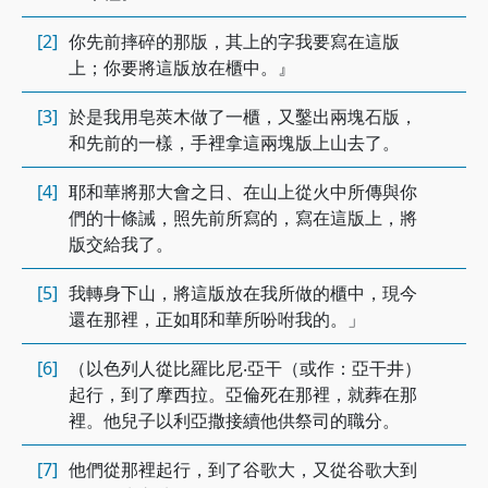
[2]
你先前摔碎的那版，其上的字我要寫在這版
上；你要將這版放在櫃中。』
[3]
於是我用皂莢木做了一櫃，又鑿出兩塊石版，
和先前的一樣，手裡拿這兩塊版上山去了。
[4]
耶和華將那大會之日、在山上從火中所傳與你
們的十條誡，照先前所寫的，寫在這版上，將
版交給我了。
[5]
我轉身下山，將這版放在我所做的櫃中，現今
還在那裡，正如耶和華所吩咐我的。」
[6]
（以色列人從比羅比尼‧亞干（或作：亞干井）
起行，到了摩西拉。亞倫死在那裡，就葬在那
裡。他兒子以利亞撒接續他供祭司的職分。
[7]
他們從那裡起行，到了谷歌大，又從谷歌大到