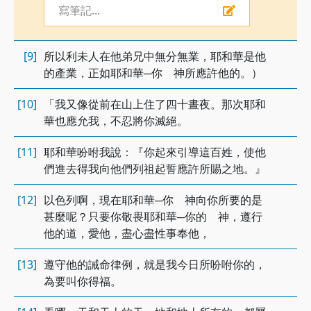
寫筆記...
[9]
所以利未人在他弟兄中無分無業，耶和華是他
的產業，正如耶和華─你 神所應許他的。）
[10]
「我又像從前在山上住了四十晝夜。那次耶和
華也應允我，不忍將你滅絕。
[11]
耶和華吩咐我說：『你起來引導這百姓，使他
們進去得我向他們列祖起誓應許所賜之地。』
[12]
以色列啊，現在耶和華─你 神向你所要的是
甚麼呢？只要你敬畏耶和華─你的 神，遵行
他的道，愛他，盡心盡性事奉他，
[13]
遵守他的誡命律例，就是我今日所吩咐你的，
為要叫你得福。