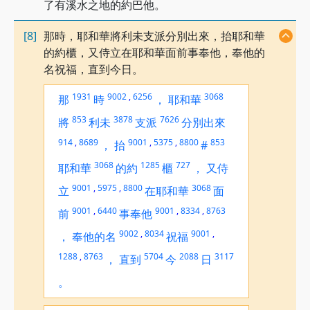
了有溪水之地的約巴他。
[8]
那時，耶和華將利未支派分別出來，抬耶和華
的約櫃，又侍立在耶和華面前事奉他，奉他的
名祝福，直到今日。
1931
9002
,
6256
3068
那
時
，
耶和華
853
3878
7626
將
利未
支派
分別出來
914
,
8689
9001
,
5375
,
8800
853
，
抬
#
3068
1285
727
耶和華
的約
櫃
，
又侍
9001
,
5975
,
8800
3068
立
在耶和華
面
9001
,
6440
9001
,
8334
,
8763
前
事奉他
9002
,
8034
9001
,
，
奉他的名
祝福
1288
,
8763
5704
2088
3117
，
直到
今
日
。