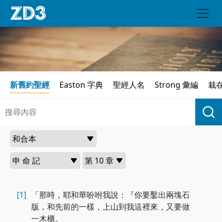
新舊約聖經
Easton 字典
聖經人名
Strong 彙編
栽
[1]
「那時，耶和華吩咐我說：『你要鑿出兩塊石
版，和先前的一樣，上山到我這裡來，又要做
一木櫃。