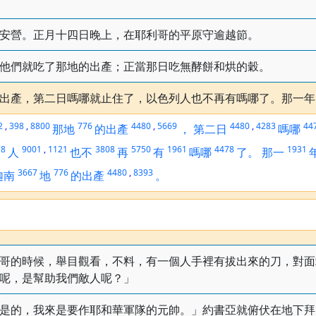
安營。正月十四日晚上，在耶利哥的平原守逾越節。
他們就吃了那地的出產；正當那日吃無酵餅和烘的穀。
出產，第二日嗎哪就止住了，以色列人也不再有嗎哪了。那一年
2
,
398
,
8800
776
4480
,
5669
4480
,
4283
44
那地
的出產
，
第二日
嗎哪
78
9001
,
1121
3808
5750
1961
4478
1931
人
也不
再
有
嗎哪
了。
那一
3667
776
4480
,
8393
迦南
地
的出產
。
哥的時候，舉目觀看，不料，有一個人手裡有拔出來的刀，對面
呢，是幫助我們敵人呢？」
是的，我來是要作耶和華軍隊的元帥。」約書亞就俯伏在地下拜