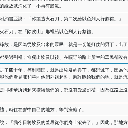
的緣故就消化了，不再有膽氣。
咐約書亞說：「你製造火石刀，第二次給以色列人行割禮。」
火石刀，在「除皮山」那裡給以色列人行割禮。
緣故，是因為從埃及出來的眾民，就是一切能打仗的男丁，出了
都受過割禮；惟獨出埃及以後、在曠野的路上所生的眾民都沒有
走了四十年，等到國民，就是出埃及的兵丁，都消滅了，因為他
容他們看見耶和華向他們列祖起誓、應許賜給我們的地，就是流
是耶和華所興起來接續他們的，都沒有受過割禮；因為在路上沒
禮，就住在營中自己的地方，等到痊癒了。
說：「我今日將埃及的羞辱從你們身上滾去了。」因此，那地方