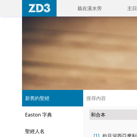
栽在溪水旁
主日
新舊約聖經
Easton 字典
聖經人名
[1]
約旦河西亞摩利