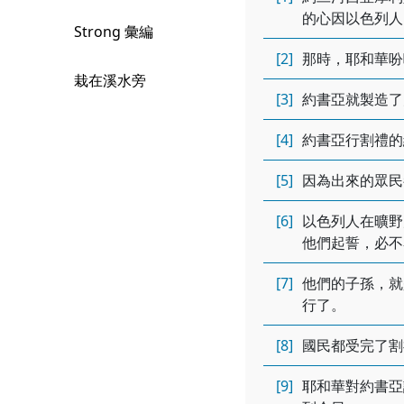
的心因以色列人
Strong 彙編
[2]
那時，耶和華吩
栽在溪水旁
[3]
約書亞就製造了
[4]
約書亞行割禮的
[5]
因為出來的眾民
[6]
以色列人在曠野
他們起誓，必不
[7]
他們的子孫，就
行了。
[8]
國民都受完了割
[9]
耶和華對約書亞