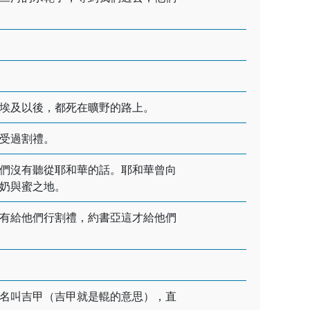
埃及以後，都死在曠野的路上。
受過割禮。
們沒有聽從耶和華的話。耶和華曾向
奶與蜜之地。
有給他們行割禮，約書亞這才給他們
名叫吉甲（吉甲就是輥的意思），直