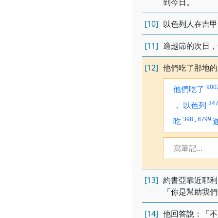
到今日。
[10]
以色列人在吉甲
[11]
逾越節的次日，
[12]
他們吃了那地的
900
他們吃了
34
，
以色列
398
,
8799
吃
寫筆記...
[13]
約書亞靠近耶利
「你是幫助我們
[14]
他回答說：「不