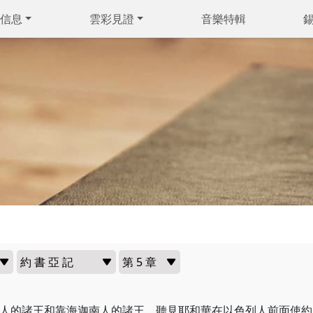
信息
雲彩見證
音樂特輯
人的諸王和靠海迦南人的諸王，聽見耶和華在以色列人前面使約