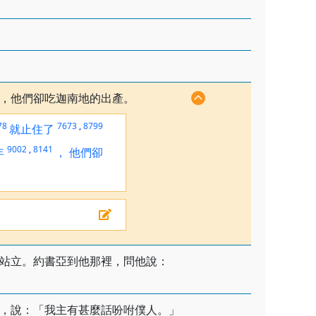
，他們卻吃迦南地的出產。
78
7673
,
8799
就止住了
9002
,
8141
年
，
他們卻
站立。約書亞到他那裡，問他說：
，說：「我主有甚麼話吩咐僕人。」