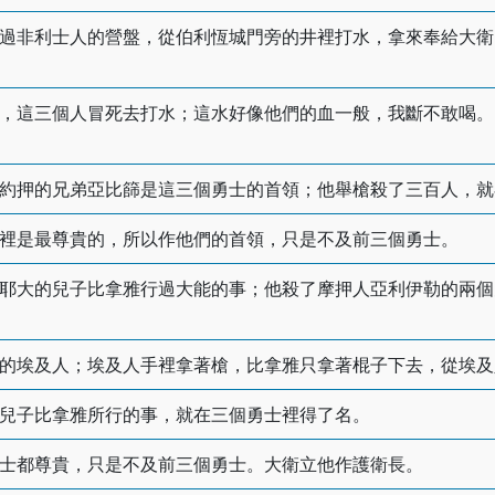
過非利士人的營盤，從伯利恆城門旁的井裡打水，拿來奉給大衛
，這三個人冒死去打水；這水好像他們的血一般，我斷不敢喝。
約押的兄弟亞比篩是這三個勇士的首領；他舉槍殺了三百人，就
裡是最尊貴的，所以作他們的首領，只是不及前三個勇士。
耶大的兒子比拿雅行過大能的事；他殺了摩押人亞利伊勒的兩個
的埃及人；埃及人手裡拿著槍，比拿雅只拿著棍子下去，從埃及
兒子比拿雅所行的事，就在三個勇士裡得了名。
士都尊貴，只是不及前三個勇士。大衛立他作護衛長。