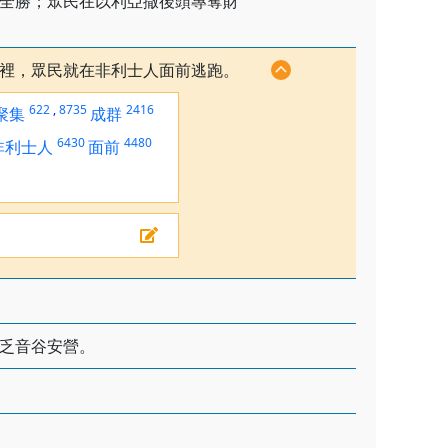
全勝；眾民在以利亞撒後頭專奪財
裡，眾民就在非利士人面前逃跑。
622
,
8735
2416
聚集
成群
6430
4480
非利士人
面前
乏音谷安營。