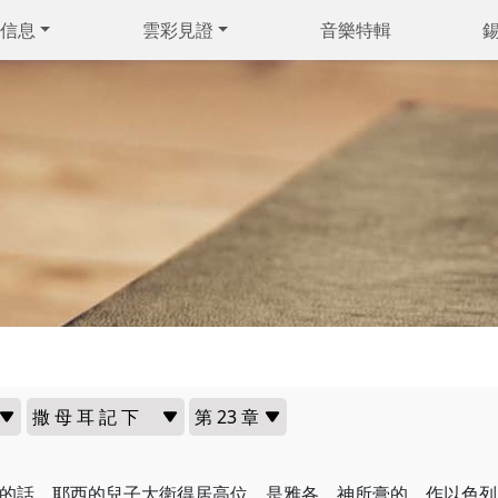
信息
雲彩見證
音樂特輯
的話。耶西的兒子大衛得居高位，是雅各 神所膏的，作以色列