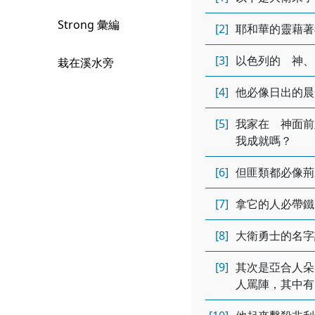
Strong 彙編
[2]
耶和華的靈藉著
[3]
以色列的 神、
栽在溪水旁
[4]
他必像日出的晨
[5]
我家在 神面前
我成就嗎？
[6]
但匪類都必像荊
[7]
拿它的人必帶鐵
[8]
大衛勇士的名字
[9]
其次是亞合人朵
人罵陣，其中有