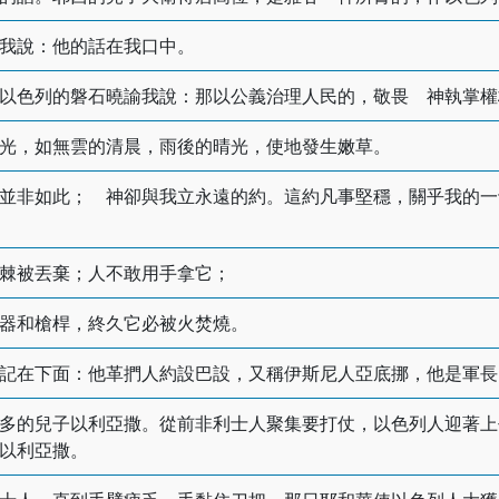
我說：他的話在我口中。
以色列的磐石曉諭我說：那以公義治理人民的，敬畏 神執掌權
光，如無雲的清晨，雨後的晴光，使地發生嫩草。
並非如此； 神卻與我立永遠的約。這約凡事堅穩，關乎我的一
棘被丟棄；人不敢用手拿它；
器和槍桿，終久它必被火焚燒。
記在下面：他革捫人約設巴設，又稱伊斯尼人亞底挪，他是軍長
多的兒子以利亞撒。從前非利士人聚集要打仗，以色列人迎著上
以利亞撒。