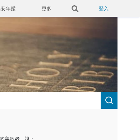
錫安年鑑
更多
登入
的美歌者，說：