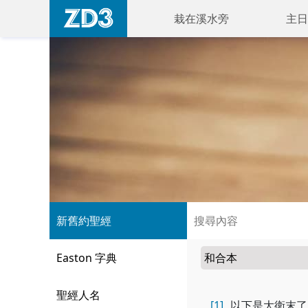
栽在溪水旁
主日
新舊約聖經
Easton 字典
聖經人名
[1]
以下是大衛末了