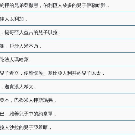
約押的兄弟亞撒黑，伯利恆人朵多的兒子伊勒哈難，
律人以利加，
，提哥亞人益吉的兒子以拉，
謝，戶沙人米本乃，
陀法人瑪哈萊，
兒子希立，便雅憫族、基比亞人利拜的兒子以太，
，迦實溪人希太，
亞本，巴魯米人押斯瑪弗，
巴，雅善兒子中的約拿單，
拉人沙拉的兒子亞希暗，