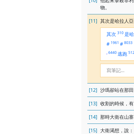
[10]
他起來擊殺非利
物。
[11]
其次是哈拉人亞
310
其次
是哈
1961
8033
#
#
,
6440
51
逃跑
寫筆記...
[12]
沙瑪卻站在那田
[13]
收割的時候，有
[14]
那時大衛在山寨
[15]
大衛渴想，說：