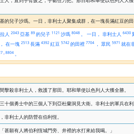
士人，直到手臂疲乏，手黏住刀把。那日耶和華使以色列人大獲
基的兒子沙瑪。一日，非利士人聚集成群，在一塊長滿紅豆的田
2043
89
1121
8048
6430
拉人
亞基
的兒子
沙瑪
。
一日，
非利士人
2513
4392
5742
7704
5971
，
在一塊
長滿
紅豆
的田裡
，
眾民
就在
27
,
8804
。
間擊殺非利士人，救護了那田。耶和華使以色列人大獲全勝。
三十個勇士中的三個人下到亞杜蘭洞見大衛。非利士的軍兵在利
，非利士人的防營在伯利恆。
「甚願有人將伯利恆城門旁、井裡的水打來給我喝。」