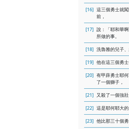
[16]
這三個勇士就闖
前，
[17]
說：「耶和華啊
所做的事。
[18]
洗魯雅的兒子、
[19]
他在這三個勇士
[20]
有甲薛勇士耶何
了一個獅子，
[21]
又殺了一個強壯
[22]
這是耶何耶大的
[23]
他比那三十個勇