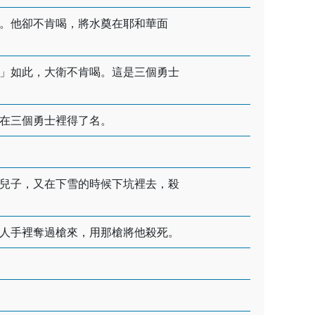
。他卻不肯喝，將水奠在耶和華面
」如此，大衛不肯喝。這是三個勇士
在三個勇士裡得了名。
兒子，又在下雪的時候下坑裡去，殺
人手裡奪過槍來，用那槍將他殺死。