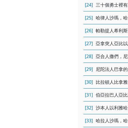
[24]
三十個勇士裡有
[25]
哈律人沙瑪，哈
[26]
帕勒提人希利斯
[27]
亞拿突人亞比以
[28]
亞合人撒們，尼
[29]
尼陀法人巴拿的
[30]
比拉頓人比拿雅
[31]
伯亞拉巴人亞比
[32]
沙本人以利雅哈
[33]
哈拉人沙瑪，哈