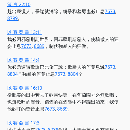
箴 言 22:10
趕出褻慢人，爭端就消除；紛爭和羞辱
也必止息
7673
,
8799
。
以 賽 亞 書 13:11
我必因邪惡刑罰世界，因罪孽刑罰惡人，使驕傲人的狂
妄
止息
7673
,
8689
，制伏強暴人的狂傲。
以 賽 亞 書 14:4
你必題這詩歌論巴比倫王說：欺壓人的何竟
息滅
7673
,
8804
？強暴的
何竟止息
7673
,
8804
？
以 賽 亞 書 16:10
從肥美的田中奪去了歡喜快樂；在葡萄園裡必無歌唱，
也無歡呼的聲音。踹酒的在酒醡中不得踹出酒來；我使
他歡呼的聲音
止息
7673
,
8689
。
以 賽 亞 書 17:3
以法蓮
不再有
7673
,
8738
保障；大馬士革不再有國權；