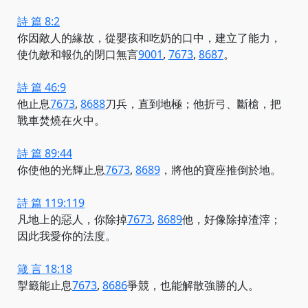
詩 篇 8:2
你因敵人的緣故，從嬰孩和吃奶的口中，建立了能力，
使仇敵和報仇的
閉口無言
9001
,
7673
,
8687
。
詩 篇 46:9
他止息
7673
,
8688
刀兵，直到地極；他折弓、斷槍，把
戰車焚燒在火中。
詩 篇 89:44
你使他的光輝
止息
7673
,
8689
，將他的寶座推倒於地。
詩 篇 119:119
凡地上的惡人，
你除掉
7673
,
8689
他，好像除掉渣滓；
因此我愛你的法度。
箴 言 18:18
掣籤
能止息
7673
,
8686
爭競，也能解散強勝的人。