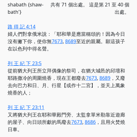
shabath {shaw-
共有 71 個出處。 這是第 21 至 40 個
bath'}
出處。
路 得 記 4:14
婦人們對拿俄米說：「耶和華是應當稱頌的！因為今日
沒有撇下你，使你
無
7673
,
8689
至近的親屬。願這孩子
在以色列中得名聲。
列 王 紀 下 23:5
從前猶大列王所立拜偶像的祭司，在猶大城邑的邱壇和
耶路撒冷的周圍燒香，
現在王都廢去
7673
,
8689
，又廢
去向巴力和日、月、行星【或作十二宮】，並天上萬象
燒香的人；
列 王 紀 下 23:11
又將猶大列王在耶和華殿門旁、太監拿單米勒靠近遊廊
的屋子、向日頭所獻的馬
廢去
7673
,
8686
，且用火焚燒
日車。