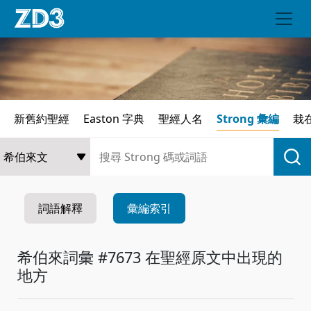
新舊約聖經
Easton 字典
聖經人名
Strong 彙編
栽
詞語解釋
彙編索引
希伯來詞彙 #7673 在聖經原文中出現的
地方