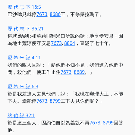
歷 代 志 下 16:5
巴沙聽見
就停
7673
,
8686
工，不修築拉瑪了。
歷 代 志 下 36:21
這就應驗耶和華藉耶利米口所說的話：地享受安息；因
為地土荒涼
便守安息
7673
,
8804
，直滿了七十年。
尼 希 米 記 4:11
我們的敵人且說：「趁他們不知不見，我們進入他們中
間，殺他們，使工作
止住
7673
,
8689
。」
尼 希 米 記 6:3
於是我差遣人去見他們，說：「我現在辦理大工，不能
下去。焉能
停
7673
,
8799
工下去見你們呢？」
約 伯 記 32:1
於是這三個人，因約伯自以為義
就不再
7673
,
8799
回答
他。