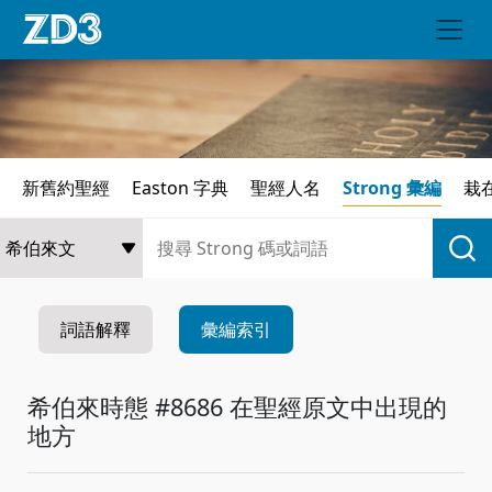
新舊約聖經
Easton 字典
聖經人名
Strong 彙編
栽
詞語解釋
彙編索引
希伯來時態 #8686 在聖經原文中出現的
地方