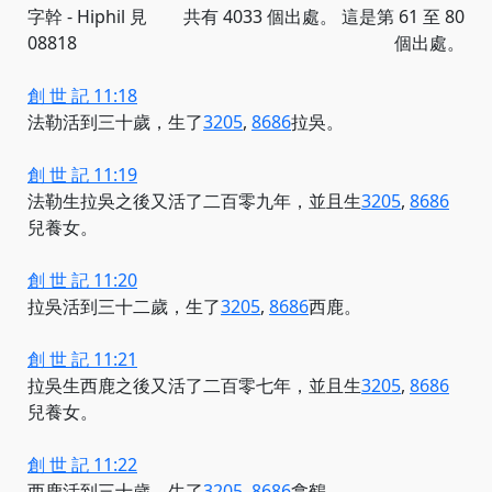
字幹 - Hiphil 見
共有 4033 個出處。 這是第 61 至 80
08818
個出處。
創 世 記 11:18
法勒活到三十歲，
生了
3205
,
8686
拉吳。
創 世 記 11:19
法勒生拉吳之後又活了二百零九年，
並且生
3205
,
8686
兒養女。
創 世 記 11:20
拉吳活到三十二歲，
生了
3205
,
8686
西鹿。
創 世 記 11:21
拉吳生西鹿之後又活了二百零七年，
並且生
3205
,
8686
兒養女。
創 世 記 11:22
西鹿活到三十歲，
生了
3205
,
8686
拿鶴。