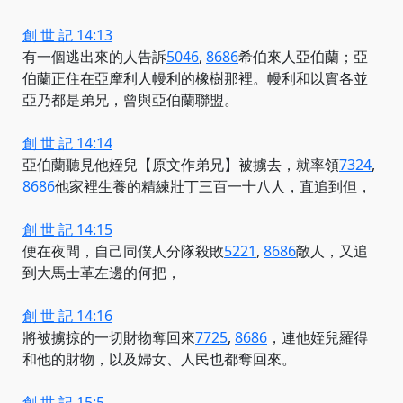
創 世 記 14:13
有一個逃出來
的人告訴
5046
,
8686
希伯來人亞伯蘭；亞
伯蘭正住在亞摩利人幔利的橡樹那裡。幔利和以實各並
亞乃都是弟兄，曾與亞伯蘭聯盟。
創 世 記 14:14
亞伯蘭聽見他姪兒【原文作弟兄】被擄去，
就率領
7324
,
8686
他家裡生養的精練壯丁三百一十八人，直追到但，
創 世 記 14:15
便在夜間，自己同僕人分隊
殺敗
5221
,
8686
敵人，又追
到大馬士革左邊的何把，
創 世 記 14:16
將被擄掠的一切財物
奪回來
7725
,
8686
，連他姪兒羅得
和他的財物，以及婦女、人民也都奪回來。
創 世 記 15:5