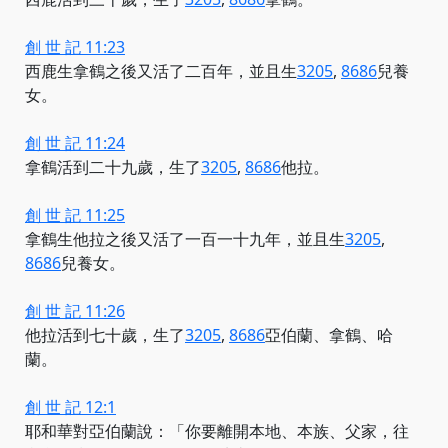
創 世 記 11:23
西鹿生拿鶴之後又活了二百年，
並且生
3205
,
8686
兒養
女。
創 世 記 11:24
拿鶴活到二十九歲，
生了
3205
,
8686
他拉。
創 世 記 11:25
拿鶴生他拉之後又活了一百一十九年，
並且生
3205
,
8686
兒養女。
創 世 記 11:26
他拉活到七十歲，
生了
3205
,
8686
亞伯蘭、拿鶴、哈
蘭。
創 世 記 12:1
耶和華對亞伯蘭說：「你要離開本地、本族、父家，往