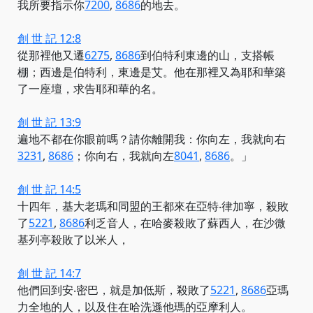
我所
要指示你
7200
,
8686
的地去。
創 世 記 12:8
從那裡
他又遷
6275
,
8686
到伯特利東邊的山，支搭帳
棚；西邊是伯特利，東邊是艾。他在那裡又為耶和華築
了一座壇，求告耶和華的名。
創 世 記 13:9
遍地不都在你眼前嗎？請你離開我：你向左，
我就向右
3231
,
8686
；你向右，
我就向左
8041
,
8686
。」
創 世 記 14:5
十四年，基大老瑪和同盟的王都來在亞特‧律加寧，
殺敗
了
5221
,
8686
利乏音人，在哈麥殺敗了蘇西人，在沙微
基列亭殺敗了以米人，
創 世 記 14:7
他們回到安‧密巴，就是加低斯，
殺敗了
5221
,
8686
亞瑪
力全地的人，以及住在哈洗遜他瑪的亞摩利人。