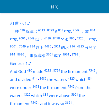
關閉
創 世 記 1:7
430
6213
,
8799
853
7549
834
神
就造出
#
空氣
，
將
9001
,
7549
4480
,
8478
996
,
4325
空氣
以下
的水
、
空氣
9001
,
7549
834
4480
,
5921
996
,
4325
#
以上
的水
分開了
914
,
8686
3651
1961
,
8799
。
事就這樣
成了
。
Genesis 1:7
430
6213
,
8799
7549
And God
made
the firmament
,
914
,
8686
4325
834
and divided
the waters
which
8478
7549
were
under
the firmament
from the
4325
834
5921
waters
which
were
above
the
7549
3651
firmament
:
and it was so
.