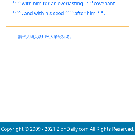
1285
5769
with him for an everlasting
covenant
1285
2233
310
,
and
with his seed
after him
.
請登入網頁啟用私人筆記功能。
Copyright © 2009 - 2021 ZionDaily.com All Rights Reserved.