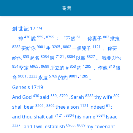
關閉
創 世 記 17:19
430
559
,
8799
61
802
神
說
：
「不然
，
你妻子
撒拉
8283
9001
3205
,
8802
1121
要給你
生
一個兒子
，
你要
853
8034
7121
,
8804
3327
給他
起名
叫
以撒
。
我要與他
854
6965
,
8689
853
1285
310
堅定
所立的
#
約
，
作他
後
9001
,
2233
5769
9001
,
1285
裔
永遠
的約
。
Genesis 17:19
430
559
,
8799
8283
802
And God
said
,
Sarah
thy wife
3205
,
8802
1121
61
shall bear
thee a son
indeed
;
7121
,
8804
8034
and thou shalt call
his name
Isaac
3327
6965
,
8689
:
and I will establish
my covenant