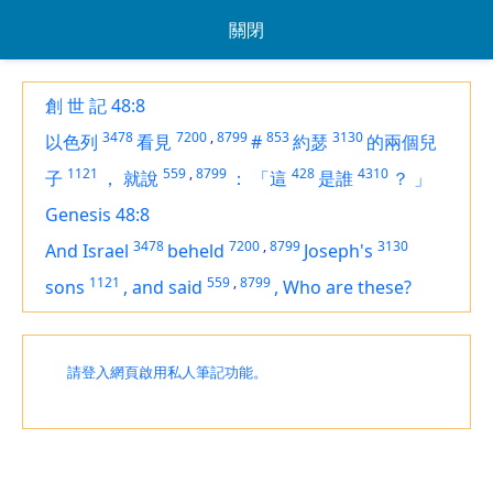
關閉
創 世 記 48:8
3478
7200
,
8799
853
3130
以色列
看見
#
約瑟
的兩個兒
1121
559
,
8799
428
4310
子
，
就說
：
「這
是誰
？
」
Genesis 48:8
3478
7200
,
8799
3130
And Israel
beheld
Joseph's
1121
559
,
8799
sons
,
and said
,
Who
are
these?
請登入網頁啟用私人筆記功能。