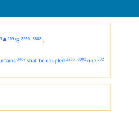
3
269
2266
,
8802
#
連
。
3407
2266
,
8802
802
urtains
shall be
coupled
one