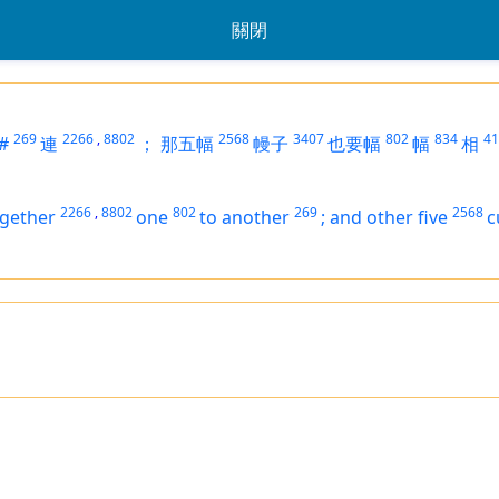
關閉
269
2266
,
8802
2568
3407
802
834
41
#
連
；
那五幅
幔子
也要幅
幅
相
2266
,
8802
802
269
2568
ogether
one
to another
;
and
other
five
c