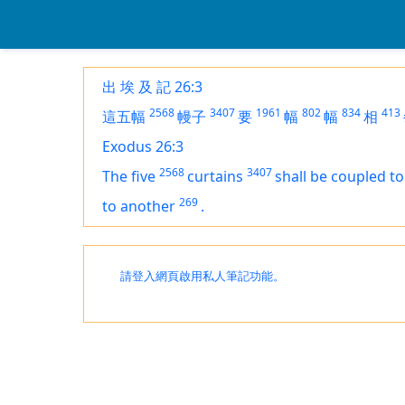
出 埃 及 記 26:3
2568
3407
1961
802
834
413
這五幅
幔子
要
幅
幅
相
Exodus 26:3
2568
3407
The five
curtains
shall be coupled t
269
to another
.
請登入網頁啟用私人筆記功能。