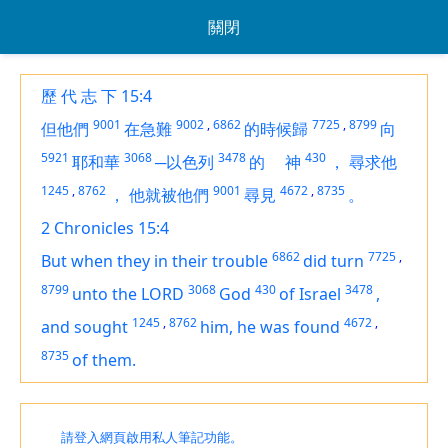
關閉
歷 代 志 下 15:4
9001
9002
,
6862
7725
,
8799
但他們
在急難
的時候歸
向
5921
3068
3478
430
耶和華
─以色列
的
神
，
尋求他
1245
,
8762
9001
4672
,
8735
，
他就被他們
尋見
。
2 Chronicles 15:4
6862
7725
,
But when they in their trouble
did turn
8799
3068
430
3478
unto the LORD
God
of Israel
,
1245
,
8762
4672
,
and sought
him, he was found
8735
of them.
請登入網頁啟用私人筆記功能。