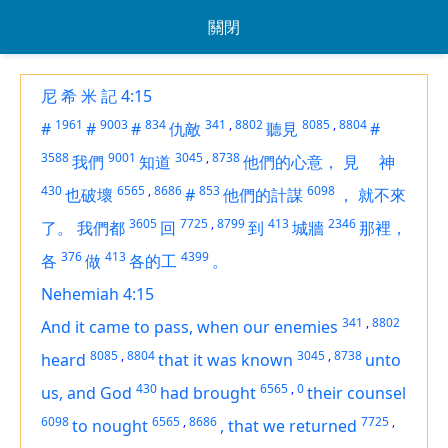
關閉
尼 希 米 記 4:15
1961
9003
834
341
,
8802
8085
,
8804
#
#
#
仇敵
聽見
#
3588
9001
3045
,
8738
我們
知道
他們的心意，
見
神
430
6565
,
8686
853
6098
也破壞
#
他們的計謀
，
就不來
3605
7725
,
8799
413
2346
了。
我們都
回
到
城牆
那裡，
376
413
4399
各
做
各的工
。
Nehemiah 4:15
341
,
8802
And it came to pass, when our enemies
8085
,
8804
3045
,
8738
heard
that it was known
unto
430
6565
,
0
us, and God
had brought
their counsel
6098
6565
,
8686
7725
,
to nought
,
that we returned