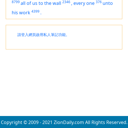
8799
2346
376
all of us to the wall
,
every one
unto
4399
his work
.
請登入網頁啟用私人筆記功能。
Copyright © 2009 - 2021 ZionDaily.com All Rights Reserved.