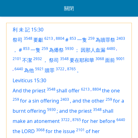
關閉
利 未 記 15:30
3548
6213
,
8804
853
259
2403
祭司
要獻
#
一隻
為贖罪祭
853
259
5930
4480
,
，
#
一隻
為燔祭
；
因那人血漏
2101
2932
3548
3068
9001
不潔
，
祭司
要在耶和華
面前
,
6440
5921
3722
,
8765
為他
贖罪
。
Leviticus 15:30
3548
6213
,
8804
And the priest
shall offer
the one
259
2403
259
for
a sin offering
,
and the other
for
a
5930
3548
burnt offering
;
and the priest
shall
3722
,
8765
6440
make an atonement
for her before
3068
2101
the LORD
for the issue
of her