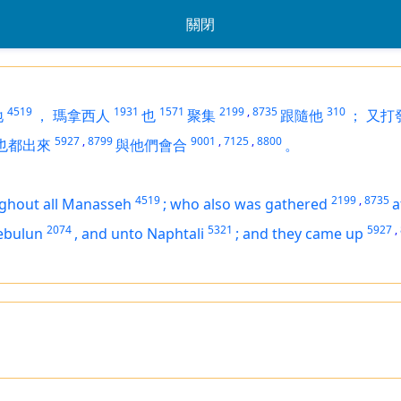
關閉
4519
1931
1571
2199
,
8735
310
地
，
瑪拿西人
也
聚集
跟隨他
；
又打
5927
,
8799
9001
,
7125
,
8800
也都出來
與他們會合
。
4519
2199
,
8735
ghout all Manasseh
;
who also was gathered
a
2074
5321
5927
,
ebulun
,
and unto Naphtali
;
and they came up