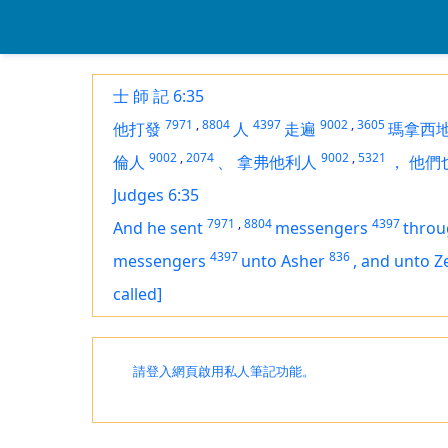
士 師 記 6:35
7971
,
8804
4397
9002
,
3605
他打發
人
走遍
瑪拿西
9002
,
2074
9002
,
5321
倫人
、
拿弗他利人
，
他們
Judges 6:35
7971
,
8804
4397
And he sent
messengers
throu
4397
836
messengers
unto Asher
,
and unto Z
called]
請登入網頁啟用私人筆記功能。