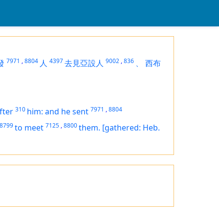
7971
,
8804
4397
9002
,
836
發
人
去見亞設人
、
西布
310
7971
,
8804
fter
him: and he sent
8799
7125
,
8800
to meet
them.
[gathered: Heb.